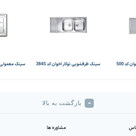
 کد 500
سینک ظرفشویی توکار اخوان کد 384S
بازگشت به بالا
ماس
مشاوره ها