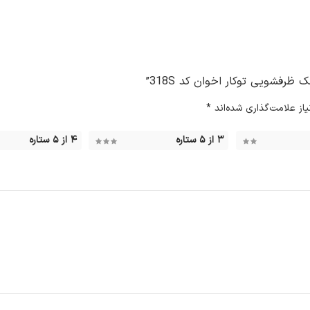
رفشویی توکار اخوان کد 318S”
ز علامت‌گذاری شده‌اند
*
۳ از ۵ ستاره
۴ از ۵ ستاره