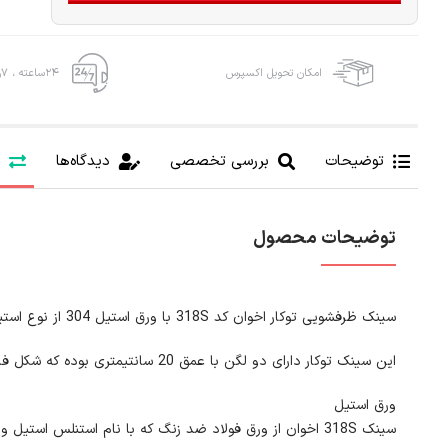
امکان تحویل اکسپرس
۲۴ساعته ، ۷روز هفته
توضیحات
بررسی تخصصی
دیدگاه‌ها
توضیحات محصول
سینک ظرفشویی توکار اخوان کد 318S با ورق استیل 304 از نوع استیل ساده با ضخامت ورق 0/8 میلیمتری است.
این سینک توکار دارای دو لگن با عمق 20 سانتیمتری بوده که شکل فانتزی بودن لگن ها زیبایی منحصر به فردی برای این سینک رقم زده است
ورق استیل
سینک 318S اخوان از ورق فولاد ضد زنگ که با نام استنلس استیل و با علامت اختصاری AS304 در بازار شناخته می شود ساخته شده که ضخامت ورق آن به 0/8 میلیمتر می رسد.