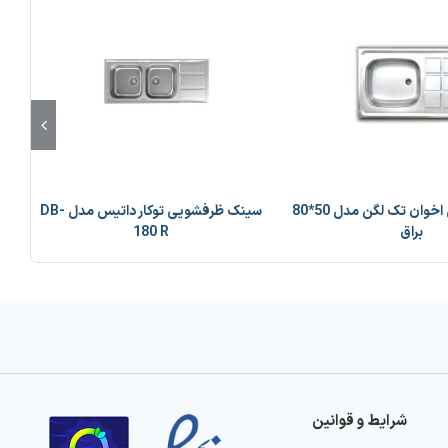
سینک معمولی اخوان تک لگن مدل 50*80
سینک ظرفشویی توکار داتیس مدل DB-
براق
180 R
شرایط و قوانین