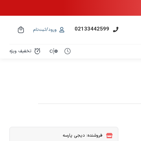
02133442599
ورود/ثبت‌نام
تخفیف ویژه
فروشنده: دیجی پارسه