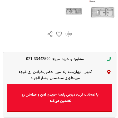
مشاوره و خرید سریع: 33442590-021
آدرس: تهران،سه راه امین حضور،خیابان ری،کوچه
میرمطهری،ساختمان پاساژ الجواد
با ضمانت ترب، دیجی پارسه خریدی امن و مطمئن رو
تضمین می‌کنه.