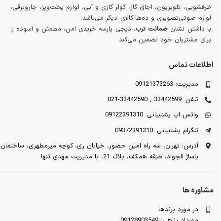
ظرفشویی، تلویزیون، اجاق گاز، کولر گازی و آبی، لوازم پخت‌وپز، جاروبرقی،
لوازم صوتی‌تصویری و ده‌ها کالای دیگر می‌باشد.
با داشتن نشان
ضمانت ترب
، دیجی پارسه خریدی امن، مطمئن و آسوده را
برای مشتریان خود تضمین می‌کند.
اطلاعات تماس
مدیریت: 09121373263
تلفن: 33442599 , 33442590-021
واتس اپ پشتیبانی: 09122391310
تلگرام پشتیبانی: 09372391310
آدرس: تهران، سه راه امین حضور، خیابان ری، کوچه میرمطهری، ساختمان
پاساژ الجواد، طبقه همکف، پلاک 21، با مدیریت مهدی تنها
مشاوره ها
در مورد برندها
مهرداد پناهی: 09128903549