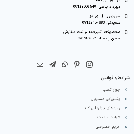
در مورد برندها
مهرداد پناهی: 09128903549
تلویزیون ال ای دی
سعیدنیا: 09122454893
محصولات آشپزخانه و ثبت سفارش
حسن زاده: 09128307434
شرایط و قوانین
جواز کسب
پشتیبانی مشتریان
رویه‌های بازگردانی کالا
شرایط استفاده
حریم خصوصی