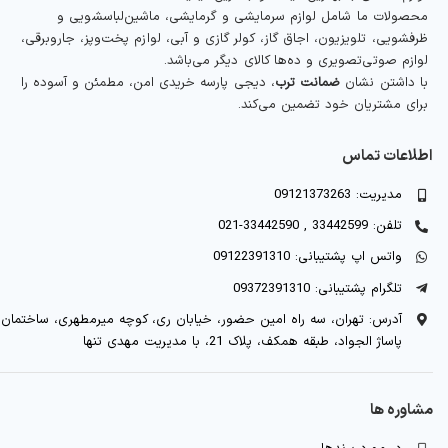
محصولات ما شامل لوازم سرمایشی و گرمایشی، ماشین‌لباسشویی و
ظرفشویی، تلویزیون، اجاق گاز، کولر گازی و آبی، لوازم پخت‌وپز، جاروبرقی،
لوازم صوتی‌تصویری و ده‌ها کالای دیگر می‌باشد.
با داشتن نشان
ضمانت ترب
، دیجی پارسه خریدی امن، مطمئن و آسوده را
برای مشتریان خود تضمین می‌کند.
اطلاعات تماس
مدیریت: 09121373263
تلفن: 33442599 , 33442590-021
واتس اپ پشتیبانی: 09122391310
تلگرام پشتیبانی: 09372391310
آدرس: تهران، سه راه امین حضور، خیابان ری، کوچه میرمطهری، ساختمان
پاساژ الجواد، طبقه همکف، پلاک 21، با مدیریت مهدی تنها
مشاوره ها