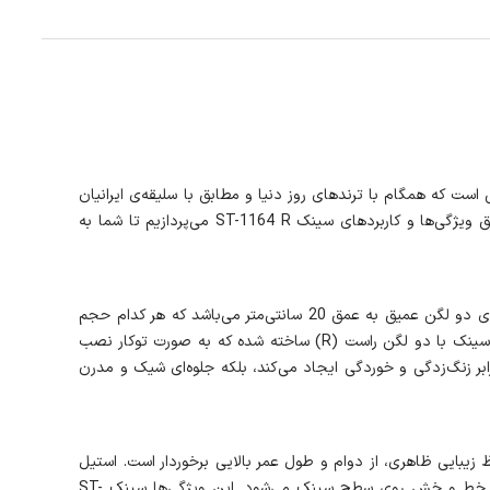
 زیبایی است که همگام با ترندهای روز دنیا و مطابق با سلیقه‌ی ایرانیان
طراحی شده‌اند. این سینک با ترکیبی از زیبایی و تکنولوژی، فضایی مدرن و کاربرپسند را برای آشپزخانه فراهم می‌کند. در این مطلب، به بررسی دقیق ویژگی‌ها و کاربردهای سینک ST-1164 R می‌پردازیم تا شما به
سینک ST-1164 R از نظر طراحی، یک محصول خاص و منحصر به فرد محسوب می‌شود. ابعاد این سینک برابر با 116 × 52 سانتی‌متر بوده و دارای دو لگن عمیق به عمق 20 سانتی‌متر می‌باشد که هر کدام حجم
30 لیتر را داراست. این ابعاد و ساختار، به کدبانوهای ایرانی امکان می‌دهد تا به راحتی از فضای بیشتری برای شستشو و نظم‌دهی بهره ببرند. این سینک با دو لگن راست (R) ساخته شده که به صورت توکار نصب
تیل ضد زنگ با ضخامت 0,8 میلی‌متر، نه تنها مقاومت بالایی در برابر زنگ‌زدگی و خوردگی ایجاد می‌کند، بلکه جلوه‌ای شیک و مدرن
یبایی ظاهری، از دوام و طول عمر بالایی برخوردار است. استیل
ضد زنگ، نه تنها در برابر لکه‌ها و زنگ‌زدگی مقاوم است، بلکه به‌راحتی تمیز می‌شود. ویژگی خش‌دار بودن ورق استیل نیز باعث کاهش رد آب و خط و خش روی سطح سینک می‌شود. این ویژگی‌ها سینک ST-