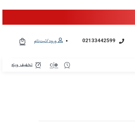
02133442599
ورود/ثبت‌نام
تخفیف ویژه