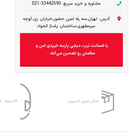
مشاوره و خرید سریع: 33442590-021
آدرس: تهران،سه راه امین حضور،خیابان ری،کوچه
میرمطهری،ساختمان پاساژ الجواد
با ضمانت ترب، دیجی پارسه خریدی امن و
مطمئن رو تضمین می‌کنه.
امکان تحویل اکسپرس
۲۴ساعته ، ۷روز هفته