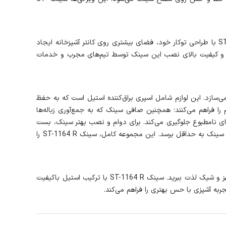
نصب توکار، یکی از ترندهای محبوب و مدرن در طراحی آشپزخانه است که ظاهری یکنواخت و شیک به محیط آشپزخانه می‌دهد. سینک ST-1164 R با طراحی توکار خود، فضای بیشتری روی کانتر آشپزخانه ایجاد
ت و کیفیت بالای نصب این سینک توسط تیم‌های مجرب و خدمات
اده‌تر می‌سازد. این لوازم شامل اسپری براق‌کننده استیل است که به حفظ
فراهم می‌کنند؛ همچنین صافی سینک که به جمع‌آوری زباله‌ها
 بوهای نامطبوع جلوگیری می‌کند. برای دوام و نصب بهتر سینک، بست
رگلاژ در نظر گرفته شده است و نیز وجود فوم درزگیر و فوم ضربه‌گیر/صداگیر باعث می‌شود آب به زیر سینک نفوذ نکند و صدای برخورد آب با سطح سینک به حداقل برسد. این مجموعه کامل، سینک ST-1164 R را
یکی از اهداف برند آلتون، ترکیب تکنولوژی و زیبایی در محصولات خود است تا شما به عنوان یک کدبانوی خوش‌سلیقه و مدرن، از آشپزخانه‌ای مجهز و شیک لذت ببرید. سینک ST-1164 R با ترکیب استیل باکیفیت
ربه آشپزی با حس بهتری را فراهم می‌کند.