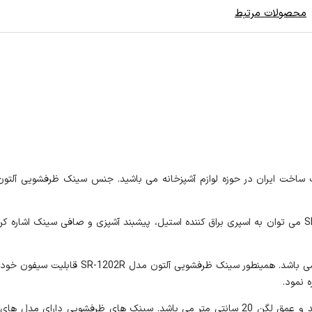
محصولات مرتبط
این مدل از سینک روکار آلتون دارای لگن در سمت راست R می باشد و عمق لگن 20 سانتی متر می ب