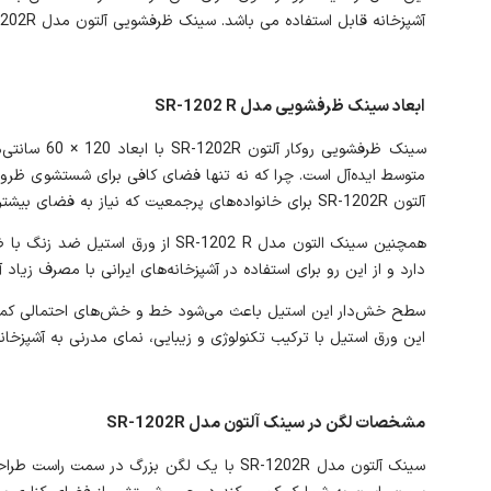
آشپزخانه قابل استفاده می باشد. سینک ظرفشویی آلتون مدل SR-1202R از زیباترین مدل های سینک در بازار می باشد.حجم لگن در این سینک 30 لیتر می باشد.
ابعاد سینک ظرفشویی مدل SR-1202 R
سینک ظرفشو
متوسط ایده‌آل است. چرا که نه تنها فضای کافی برای شستشوی ظروف و 
آلتون SR-1202R برای خانواده‌های پرجمعیت که نیاز به فضای بیشتری برای شستشو دارند، گزینه مناسبی است.
دارد و از این رو برای استفاده در آشپزخانه‌های ایرانی با مصرف زیاد
این ورق استیل با ترکیب تکنولوژی و زیبایی، نمای مدرنی به آشپزخا
مشخصات لگن در سینک آلتون مدل SR-1202R