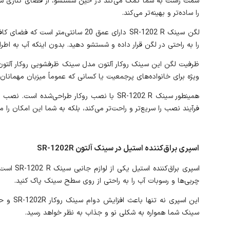
سمت راست به شما کمک می‌کند در حین شستشو، از فضای کناری سین
را ساده‌تر و بهینه‌تر می‌کند.
لگن سینک SR-1202 R دارای عمق 20
را به راحتی در لگن قرار داده و شستشو دهید. بدون اینکه آب به اطراف سینک آلتون 
ویژه برای خانواده‌های پرجمعیت یا کسانی که عموماً میزبان مهمانان
همینطور سینک SR-1202 R با نصب روکار طراح
فرآیند نصب را سریع‌تر و راحت‌تر می‌کند، بلکه به شما این امکان را
اسپری براق‌کننده استیل در سینک آلتون SR-1202R
اسپری ب
چربی‌ها و رسوبات آب را به راحتی از روی سطح سینک پاک کنید.
این اس
سینک شما همواره به شکلی نو و جذاب به نظر خواهد رسید.