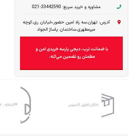
مشاوره و خرید سریع: 33442590-021
آدرس: تهران،سه راه امین حضور،خیابان ری،کوچه
میرمطهری،ساختمان پاساژ الجواد
با ضمانت ترب، دیجی پارسه خریدی امن و
مطمئن رو تضمین می‌کنه.
امکان تحویل اکسپرس
۲۴ساعته ، ۷روز هفته