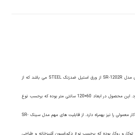
سینک ظرفشویی روکار آلتون SR-1202R از سری محصولات باکیفیت ساخت ایران در حوزه لوازم آشپزخانه می باشید. جنس سینک ظرفشویی آلتون مدل SR-1202R از ورق استیل ضدزنگ STEEL می باشد که از
همچنین از لوازم جانبی همراه سینک ظرفشویی آلتون مدل SR-1202R می توان به اسپری براق کننده استیل، پیشبند آشپزی و صافی سینک اشاره کرد. این محصول در ابعاد 60×120 سانتی متر بوده که برحسب نوع
نوع نصب سینک ظرفشویی آلتون مدل SR-1202R به صورت روکار می باشد. همینطور سینک ظرفشویی آلتون مدل SR-1202R قابلیت سیفون خودکار معمولی را نیز بهمراه دارد. از قابلیت های مهم مدل سینک SR-
اشد. سینک های ظرفشویی دارای مدل های توکار و روکار بوده که برحسب نوع دکوراسیون آشپزخانه و طراحی