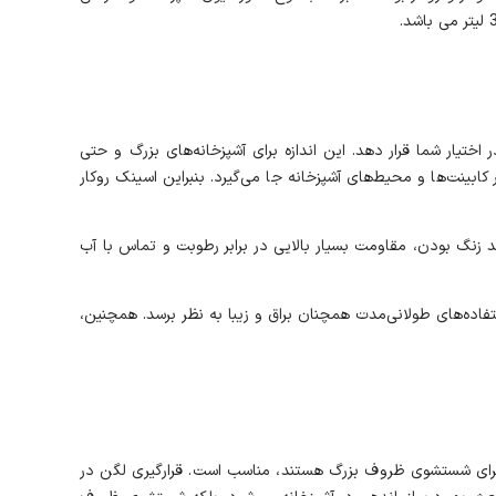
شستشوی انواع ظروف در اختیار شما قرار دهد. این اندازه برای آشپزخانه‌های بزرگ و حتی
ابینت‌ها و محیط‌های آشپزخانه جا می‌گیرد. بنبراین اسینک روکار
ن نوع ورق استیل به دلیل ویژگی ضد زنگ بودن، مقاومت بسیار بالایی در برابر رطوبت و تماس با آب
و خش‌های احتمالی کمتر دیده‌شوند و سینک سینک ظرفشویی روکار آلتون SR-1202R حتی پس از استفاده‌های طولانی‌مدت همچنان براق و زیبا به نظر برسد. همچنین،
ل سینکی با لگن عمیق و جادار برای شستشوی ظروف بزرگ هستند، مناسب است. قرارگیری لگن در