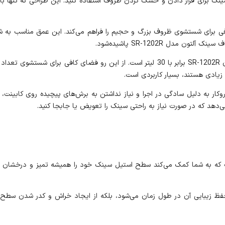
ک برای قرار دادن و خشک کردن ظروف استفاده کنید. این طراحی نه تنها با
 سانتی‌متر است که فضای کافی برای شستشوی ظروف بزرگ و حجیم را فراهم می‌کند. این عمق م
مدل SR-1202R پاشیده‌شود.
ظرفیت لگن این سینک روکار آلتون مدل سینک ظرفشویی روکار آلتون SR-1202R برابر با 30 لیتر 
 زیادی هستند، بسیار کاربردی است.
ی‌شده است. نصب روکار به دلیل سادگی در اجرا و نیاز نداشتن به برش‌های پیچیده رو
 می‌دهد که در صورت نیاز به راحتی سینک را تعویض یا جابجا کنید.
راق‌کننده استیل یکی از لوازم جانبی سینک SR-1202 R است که به شما کمک می‌کند سطح استیل سینک خود را ه
پری نه تنها باعث افزایش دوام سینک روکار SR-1202R و حفظ زیبایی آن در طول زمان می‌شود، بلکه از ایجاد