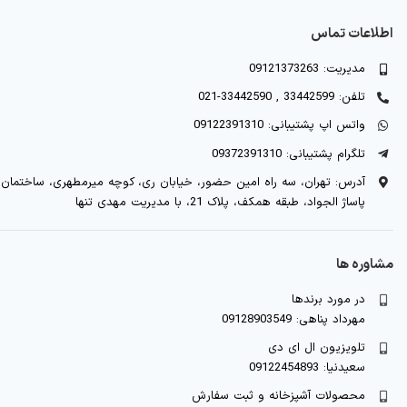
اطلاعات تماس
مدیریت: 09121373263
تلفن: 33442599 , 33442590-021
واتس اپ پشتیبانی: 09122391310
تلگرام پشتیبانی: 09372391310
آدرس: تهران، سه راه امین حضور، خیابان ری، کوچه میرمطهری، ساختمان
پاساژ الجواد، طبقه همکف، پلاک 21، با مدیریت مهدی تنها
مشاوره ها
در مورد برندها
مهرداد پناهی: 09128903549
تلویزیون ال ای دی
سعیدنیا: 09122454893
محصولات آشپزخانه و ثبت سفارش