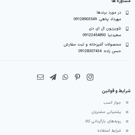
مشاوره ها
در مورد برندها
مهرداد پناهی: 09128903549
تلویزیون ال ای دی
سعیدنیا: 09122454893
محصولات آشپزخانه و ثبت سفارش
حسن زاده: 09128307434
شرایط و قوانین
جواز کسب
پشتیبانی مشتریان
رویه‌های بازگردانی کالا
شرایط استفاده