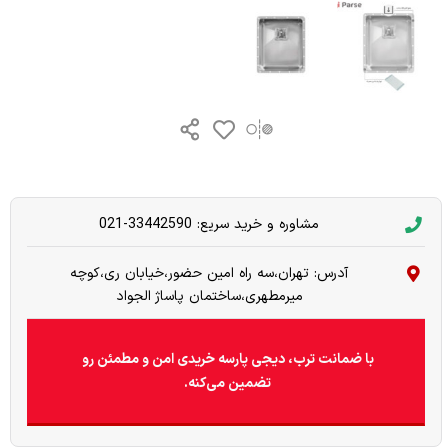
مشاوره و خرید سریع: 33442590-021
آدرس: تهران،سه راه امین حضور،خیابان ری،کوچه
میرمطهری،ساختمان پاساژ الجواد
با ضمانت ترب، دیجی پارسه خریدی امن و مطمئن رو
تضمین می‌کنه.