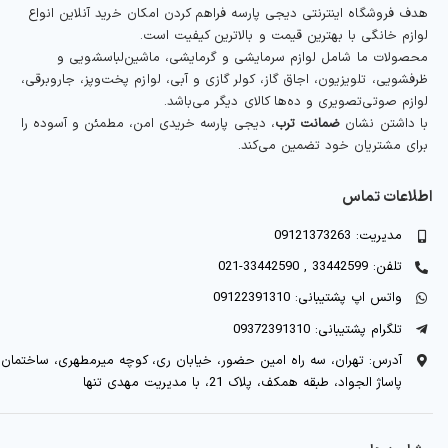
هدف فروشگاه اینترنتی دیجی پارسه فراهم کردن امکان خرید آنلاین انواع
لوازم خانگی با بهترین قیمت و بالاترین کیفیت است.
محصولات ما شامل لوازم سرمایشی و گرمایشی، ماشین‌لباسشویی و
ظرفشویی، تلویزیون، اجاق گاز، کولر گازی و آبی، لوازم پخت‌وپز، جاروبرقی،
لوازم صوتی‌تصویری و ده‌ها کالای دیگر می‌باشد.
با داشتن نشان
ضمانت ترب
، دیجی پارسه خریدی امن، مطمئن و آسوده را
برای مشتریان خود تضمین می‌کند.
اطلاعات تماس
مدیریت: 09121373263
تلفن: 33442599 , 33442590-021
واتس اپ پشتیبانی: 09122391310
تلگرام پشتیبانی: 09372391310
آدرس: تهران، سه راه امین حضور، خیابان ری، کوچه میرمطهری، ساختمان
پاساژ الجواد، طبقه همکف، پلاک 21، با مدیریت مهدی تنها