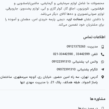
محصولات ما شامل لوازم سرمایشی و گرمایشی، ماشین‌لباسشویی و
ظرفشویی، تلویزیون، اجاق گاز، کولر گازی و آبی، لوازم پخت‌وپز، جاروبرقی،
لوازم صوتی‌تصویری و ده‌ها کالای دیگر می‌باشد.
با داشتن نشان
ضمانت ترب
، دیجی پارسه خریدی امن، مطمئن و آسوده را
برای مشتریان خود تضمین می‌کند.
اطلاعات تماس
مدیریت: 09121373263
تلفن: 33442599 , 33442590-021
واتس اپ پشتیبانی: 09122391310
تلگرام پشتیبانی: 09372391310
آدرس: تهران، سه راه امین حضور، خیابان ری، کوچه میرمطهری، ساختمان
پاساژ الجواد، طبقه همکف، پلاک 21، با مدیریت مهدی تنها
مشاوره ها
در مورد برندها