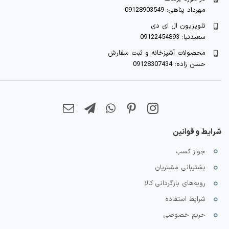
مهرداد پناهی: 09128903549
تلویزیون ال ای دی
سعیدنیا: 09122454893
محصولات آشپزخانه و ثبت سفارش
حسن زاده: 09128307434
شرایط و قوانین
جواز کسب
پشتیبانی مشتریان
رویه‌های بازگردانی کالا
شرایط استفاده
حریم خصوصی