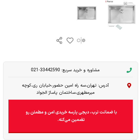
مشاوره و خرید سریع: 33442590-021
آدرس: تهران،سه راه امین حضور،خیابان ری،کوچه
میرمطهری،ساختمان پاساژ الجواد
با ضمانت ترب، دیجی پارسه خریدی امن و مطمئن رو
تضمین می‌کنه.