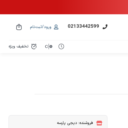
02133442599
ورود/ثبت‌نام
تخفیف ویژه
فروشنده: دیجی پارسه