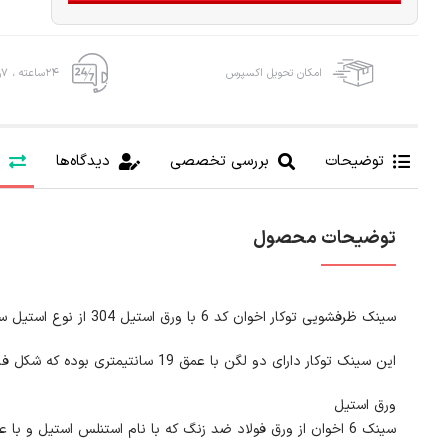
امکان تحویل اکسپرس
۲۴ساعته ، ۷روز هفته
توضیحات
بررسی تخصصی
دیدگاه‌ها
توضیحات محصول
سینک ظرفشویی توکار اخوان کد 6 با ورق استیل 304 از نوع استیل ساده با ضخامت ورق 0.8 میلیمتری است.
این سینک توکار دارای دو لگن با عمق 19 سانتیمتری بوده که شکل فانتزی بودن لگن ها زیبایی منحصر به فردی برای این سینک رقم زده است
ورق استیل
سینک 6 اخوان از ورق فولاد ضد زنگ که با نام استنلس استیل و با علامت اختصاری AS304 در بازار شناخته می شود ساخته شده که ضخامت ورق آن به 0.8 میلیمتر می رسد.