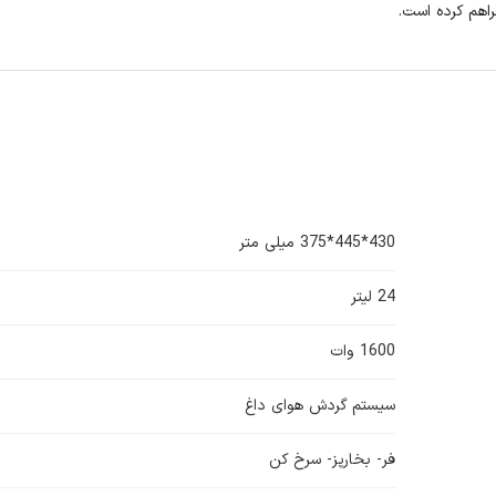
اهم کرده است.
430*445*375 میلی متر
24 لیتر
1600 وات
سیستم گردش هوای داغ
فر- بخارپز- سرخ کن