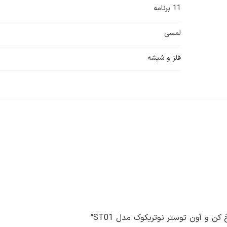
11 برنامه
لمسی
فلز و شیشه
 و آون توستر نوتریکوک مدل ST01”