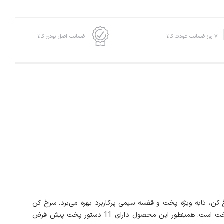
۷ روز ضمانت عودت کالا
ضمانت اصل بودن کالا
اختصاصی سرخ کن، تابه ویژه پخت و قفسه سیمی پرکاربرد بهره می‌برد. سرخ کن
چند منظوره ST01 توسط برند آمریکایی نوتریکوک عرضه‎شده است . این سرخ‌کن آون توستر مجهز به پنل لمسی برای کنترل و اعمال برنامه‌هایی پخت است. همینطور این محصول دارای 11 دستور پخت پیش فرض