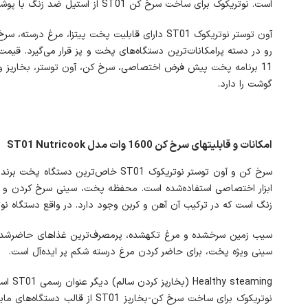
است. نوتریکوک برای ساخت سرخ کن ST01 از استیل ضد زنگ با پوشش رنگی تمام مشکی بهره گرفته است.
گوشت را دارد.
امکانات و قابلیت‎های سرخ کن 1600 وات مدل ST01 Nutricook
زنگ است که در ترکیب آن آهن و کربن وجود دارد. در واقع دستگاه نوتریکوک ST01 یک سرخ کن بدون روغن است که با استفاده سیستم گردش هوای پرحرارت استفاده‎شده در سرخ کن‌های ا
سینی ویژه پخت، برای حاضر کردن مرغ درسته شکم پر ایده‌آل است.
Healthy steaming (بخارپز کردن سالم) دیگر عنوان رسمی ST01 است که با استفاده فناوری بخارپز کردن اورجینال عمل می‌کند.
نوتریکوک برای ساخت سرخ کن-بخ