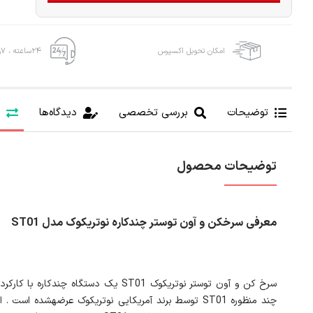
امکان تحویل اکسپرس
۲۴ساعته ، ۷روز هفته
توضیحات
بررسی تخصصی
دیدگاه‌ها
توضیحات محصول
معرفی سرخ‎کن و آون توستر
چندکاره
نوتریکوک مدل ST01
سرخ کن و آون توستر نوتریکوک ST01 