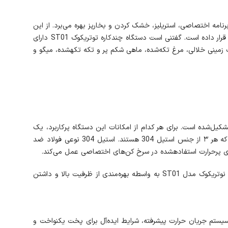
نوتریکوک ST01 دارای قابلیت پخت پیتزا، مرغ درسته، سرخ کردن مطلوب سیب زمینی، مرغ و ماهی، کباب کردن است. همینطور ST01 از برنامه اختصاصی، استریلیز، خشک کردن و بخارپز بهره می‌برد. از این
رو در دسته پرامکانات‌ترین دستگاه‌های پخت و پز قرار می‌گیرد. قیمت مطلوب سرخ‎کن نوتریکوک ST01 آن را در دسته محصولات با ارزش خرید بالا قرار داده است. گفتنی است دستگاه چندکاره توتریکوک ST01 دارای
11 برنامه پخت پیش فرض اختصاصی، سرخ کن، آون توستر، بخارپز و کباب کردن است. در واقع دستگاه ST01 قابلیت پخت مرغ درسته، پیتزا، سیب زمینی خلالی، مرغ تکه‌شده، ماهی شکم پر و تکه تکه‎شده، میگو و
است که از ۳ بخش اصلی سرخ کن، بخارپز و آون توستر تشکیل‌شده است. برای هر کدام از امکانات این دستگاه پرکاربرد، یک
ابزار اختصاصی استفاده‌شده است. محفظه پخت، سینی سرخ کردن و توری سیمی، لیست اقلام همراه سرخ کن نوتریکوک ST01 را تشکیل می‌دهند که هر ۳ از جنس استیل 304 هستند. استیل 304 نوعی فولاد ضد
سیب زمین سرخ‎شده و مرغ تکه‎شده، پرمصرف‌ترین غذاهای حاضرشده با استفاده از بخش سرخ کن ST01 خوش‌ساخت هستند. به در واقع دستگاه نوتریکوک مدل ST01 به واسطه بهره‌مندی از ظرفیت بالا و داشتن
د. با به کارگیری سیستم جریان حرارت پیشرفته، شرایط ایده‌آل برای پخت یکنواخت و