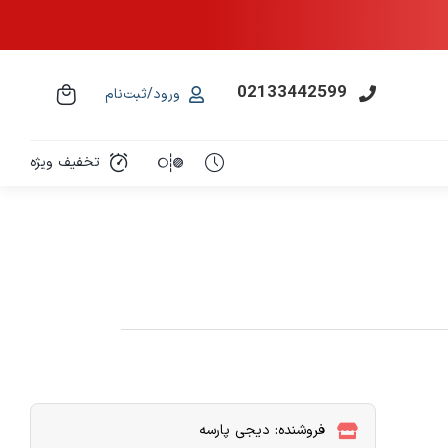
02133442599
ورود/ثبت‌نام
تخفیف ویژه
فروشنده: دیجی پارسه