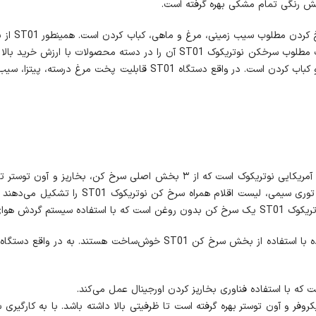
آون توستر 
سرخ کن و آون توستر نوتریکوک ST01 خاص‌ترین دستگاه پخت برند آمریکایی نوتریکوک 
ختصاصی عمل می‌کند.
ارپز ST01 از قالب دستگاه‌های مایکروفر و آون توستر بهره گرفته است تا ظرفیتی بالا داشته باش