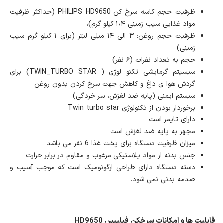
ظرفیت حجم کاسه سرخ کن PHILIPS HD9650 (حداکثر ظرفیت
مواد غذایی سیب زمینی ۱٫۴ کیلو گرم)،
ظرفیت حجم روغن: ۳ الی ۱۴ میلی لیتر (برای ۱ کیلو گرم سیب
زمینی)
حجم به تعداد نفرات (۶ نفر)
سیسیتم گرمایشی تکنو لوژی ( TWIN_TURBO STAR) برای
گردش هوا ی داغ و کاهش جهت سرخ کردن بدون روغن
سیستم ایمنی (پایه ضد لغزش، سر خردگی)
برخوردار بودن از تکنولوژِی Twin turbo star
دارای تایمر است
مجهز به پایه ضد لغزش است
میزان ظرفیت دستگاه برای پخت غذا 6 نفر می باشد
جنس بدنه از مواد پلاستیکی مرغوب و مقاوم در برابر حرارت
دسته دستگاه دارای طراحی ارگونومیک است که موجب آسیب و
صدمه بدنی نمی شود.
قابلیت ها و امکانات سرخکن فیلیپس HD9650