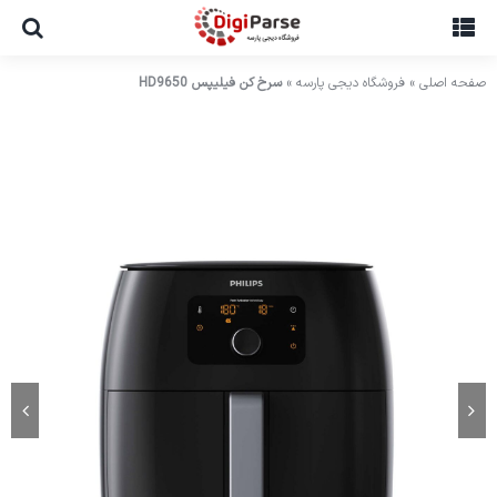
Ski
t
conten
صفحه اصلی
»
فروشگاه دیجی پارسه
»
سرخ کن فیلیپس HD9650