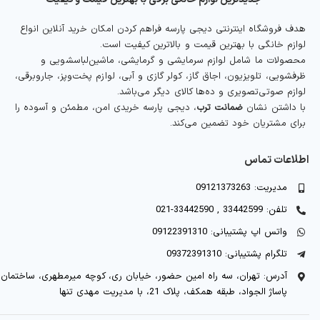
هدف فروشگاه اینترنتی دیجی پارسه فراهم کردن امکان خرید آنلاین انواع
لوازم خانگی با بهترین قیمت و بالاترین کیفیت است.
محصولات ما شامل لوازم سرمایشی و گرمایشی، ماشین‌لباسشویی و
ظرفشویی، تلویزیون، اجاق گاز، کولر گازی و آبی، لوازم پخت‌وپز، جاروبرقی،
لوازم صوتی‌تصویری و ده‌ها کالای دیگر می‌باشد.
با داشتن نشان
ضمانت ترب
، دیجی پارسه خریدی امن، مطمئن و آسوده را
برای مشتریان خود تضمین می‌کند.
اطلاعات تماس
مدیریت: 09121373263
تلفن: 33442599 , 33442590-021
واتس اپ پشتیبانی: 09122391310
تلگرام پشتیبانی: 09372391310
آدرس: تهران، سه راه امین حضور، خیابان ری، کوچه میرمطهری، ساختمان
پاساژ الجواد، طبقه همکف، پلاک 21، با مدیریت مهدی تنها