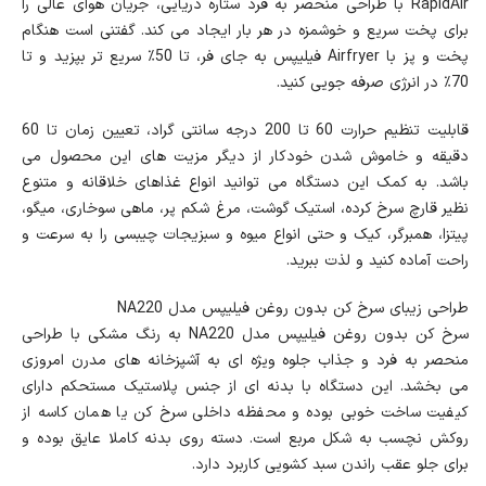
RapidAir با طراحی منحصر به فرد ستاره‌ دریایی، جریان هوای عالی را
برای پخت سریع و خوشمزه در هر بار ایجاد می‌ کند. گفتنی است هنگام
پخت و پز با Airfryer فیلیپس به جای فر، تا 50٪ سریع تر بپزید و تا
70٪ در انرژی صرفه جویی کنید.
قابلیت تنظیم حرارت 60 تا 200 درجه سانتی گراد، تعیین زمان تا 60
دقیقه و خاموش شدن خودکار از دیگر مزیت های این محصول می
باشد. به کمک این دستگاه می توانید انواع غذاهای خلاقانه و متنوع
نظیر قارچ سرخ کرده، استیک گوشت، مرغ شکم پر، ماهی سوخاری، میگو،
پیتزا، همبرگر، کیک و حتی انواع میوه و سبزیجات چیبسی را به سرعت و
راحت آماده کنید و لذت ببرید.
طراحی زیبای سرخ کن بدون روغن فیلیپس مدل NA220
سرخ کن بدون روغن فیلیپس مدل NA220 به رنگ مشکی با طراحی
منحصر به فرد و جذاب جلوه ویژه ای به آشپزخانه های مدرن امروزی
می بخشد. این دستگاه با بدنه ای از جنس پلاستیک مستحکم دارای
کیفیت ساخت خوبی بوده و محفظه داخلی سرخ کن یا همان کاسه از
روکش نچسب به شکل مربع است. دسته روی بدنه کاملا عایق بوده و
برای جلو عقب راندن سبد کشویی کاربرد دارد.