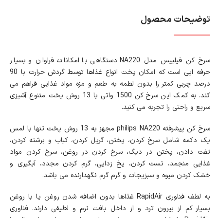
توضیحات محصول
سرخ کن فیلیپس مدل NA220 دستگاهی با امکانات فراوان و بسیار
حرفه ‌ایی است که امکان پخت انواع غذاها توسط گردش حرارت با 90
درصد چربی کمتر را بدون لطمه به طعم و مزه مواد غذایی فراهم می
کند. به کمک این سرخ کن 1500 واتی با 13 روش پخت متنوع آشپزی
سریع و راحتی را تجربه می کنید.
سرخ کن پیشرفته philips NA220 مجهز به 13 روش پخت تنها با لمس
یک دکمه شامل سرخ کردن، پختن، گریل کردن، کباب و برشته کردن،
تفت دادن، پختن در دیگ، سرخ کردن در روغن، سرخ کردن مواد
غذایی منجمد، تست کردن، یخ زدایی، گرم کردن مجدد، آبگیری و
خشک کردن میوه و سبزیجات و گرم گرم نگهدارنده می باشد.
به لطف فناوری RapidAir غذاها بدون اضافه شدن روغن یا با روغن
بسیار کم از بیرون ترد و از داخل بافت نرم و لطیفی دارند. فناوری