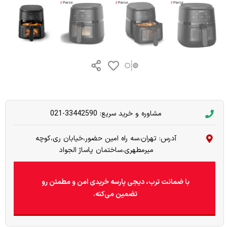
مشاوره و خرید سریع: 33442590-021
آدرس: تهران،سه راه امین حضور،خیابان ری،کوچه
میرمطهری،ساختمان پاساژ الجواد
با ضمانت ترب، دیجی پارسه خریدی امن و مطمئن رو
تضمین می‌کنه.