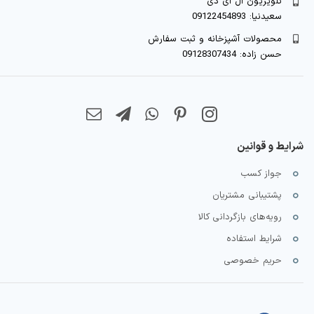
تلویزیون ال ای دی
سعیدنیا: 09122454893
محصولات آشپزخانه و ثبت سفارش
حسن زاده: 09128307434
شرایط و قوانین
جواز کسب
پشتیبانی مشتریان
رویه‌های بازگردانی کالا
شرایط استفاده
حریم خصوصی