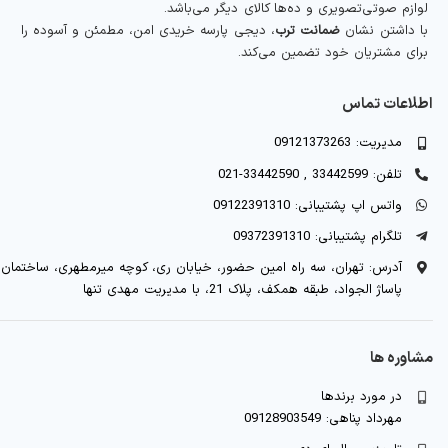
لوازم صوتی‌تصویری و ده‌ها کالای دیگر می‌باشد.
با داشتن نشان
ضمانت ترب
، دیجی پارسه خریدی امن، مطمئن و آسوده را
برای مشتریان خود تضمین می‌کند.
اطلاعات تماس
مدیریت: 09121373263
تلفن: 33442599 , 33442590-021
واتس اپ پشتیبانی: 09122391310
تلگرام پشتیبانی: 09372391310
آدرس: تهران، سه راه امین حضور، خیابان ری، کوچه میرمطهری، ساختمان
پاساژ الجواد، طبقه همکف، پلاک 21، با مدیریت مهدی تنها
مشاوره ها
در مورد برندها
مهرداد پناهی: 09128903549