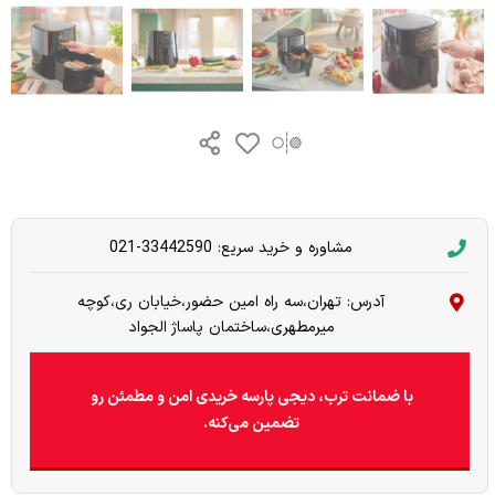
مشاوره و خرید سریع: 33442590-021
آدرس: تهران،سه راه امین حضور،خیابان ری،کوچه
میرمطهری،ساختمان پاساژ الجواد
با ضمانت ترب، دیجی پارسه خریدی امن و مطمئن رو
تضمین می‌کنه.