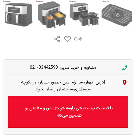
مشاوره و خرید سریع: 33442590-021
آدرس: تهران،سه راه امین حضور،خیابان ری،کوچه
میرمطهری،ساختمان پاساژ الجواد
با ضمانت ترب، دیجی پارسه خریدی امن و مطمئن رو
تضمین می‌کنه.