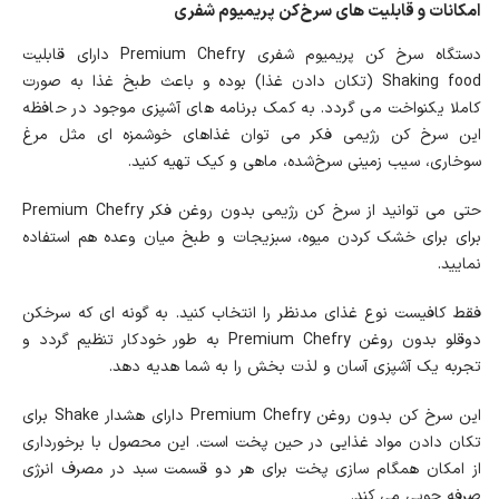
امکانات و قابلیت های سرخ‌کن پریمیوم شفری
دستگاه سرخ کن پریمیوم شفری Premium Chefry دارای قابلیت
Shaking food (تکان دادن غذا) بوده و باعث طبخ غذا به صورت
کاملا یکنواخت می گردد. به کمک برنامه های آشپزی موجود در حافظه
این سرخ کن رژیمی فکر می توان غذاهای خوشمزه ای مثل مرغ
سوخاری، سیب زمینی سرخ‌شده، ماهی و کیک تهیه کنید.
حتی می توانید از سرخ کن رژیمی بدون روغن فکر Premium Chefry
برای برای خشک کردن میوه، سبزیجات و طبخ میان وعده هم استفاده
نمایید.
فقط کافیست نوع غذای مدنظر را انتخاب کنید. به گونه ای که سرخکن
دوقلو بدون روغن Premium Chefry به طور خودکار تنظیم گردد و
تجربه یک آشپزی آسان و لذت بخش را به شما هدیه دهد.
این سرخ کن بدون روغن Premium Chefry دارای هشدار Shake برای
تکان دادن مواد غذایی در حین پخت است. این محصول با برخورداری
از امکان همگام سازی پخت برای هر دو قسمت سبد در مصرف انرژی
صرفه جویی می کند.