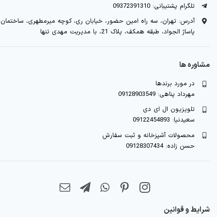
تلگرام پشتیبانی: 09372391310
آدرس: تهران، سه راه امین حضور، خیابان ری، کوچه میرمطهری، ساختمان
پاساژ الجواد، طبقه همکف، پلاک 21، با مدیریت مهدی تنها
مشاوره ها
در مورد برندها
مهرداد پناهی: 09128903549
تلویزیون ال ای دی
سعیدنیا: 09122454893
محصولات آشپزخانه و ثبت سفارش
حسن زاده: 09128307434
شرایط و قوانین