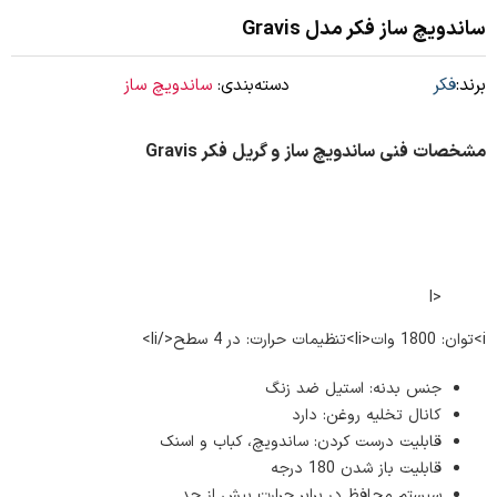
ساندویچ ساز فکر مدل Gravis
برند:
فکر
دسته‌بندی:
ساندویچ ساز
مشخصات فنی ساندویچ ساز و گریل فکر Gravis
<l
i>توان: 1800 وات<li>تنظیمات حرارت: در 4 سطح</li>
جنس بدنه: استیل ضد زنگ
کانال تخلیه روغن: دارد
قابلیت درست کردن: ساندویچ، کباب و اسنک
قابلیت باز شدن 180 درجه
سیستم محافظ در برابر حرارت بیش از حد