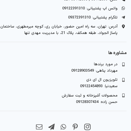
واتس اپ پشتیبانی: 09122391310
تلگرام پشتیبانی: 09372391310
آدرس: تهران، سه راه امین حضور، خیابان ری، کوچه میرمطهری، ساختمان
پاساژ الجواد، طبقه همکف، پلاک 21، با مدیریت مهدی تنها
مشاوره ها
در مورد برندها
مهرداد پناهی: 09128903549
تلویزیون ال ای دی
سعیدنیا: 09122454893
محصولات آشپزخانه و ثبت سفارش
حسن زاده: 09128307434