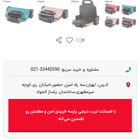
مشاوره و خرید سریع: 33442590-021
آدرس: تهران،سه راه امین حضور،خیابان ری،کوچه
میرمطهری،ساختمان پاساژ الجواد
با ضمانت ترب، دیجی پارسه خریدی امن و مطمئن رو
تضمین می‌کنه.