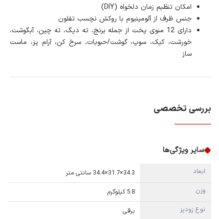
امکان تنظیم زمان دلخواه (DIY)
جنس ظرف از آلومینیوم با روکش نچسب تفلون
دارای 12 منوی پخت از جمله برنج، ته دیگ، ته چین، آبگوشت،
خورشت، کیک، سوپ، گوشت/حبوبات، سرخ کن، آرام پز، ماست
ساز
بررسی تخصصی
سایر ویژگی‌ها
ابعاد
34.3×31.7×34.4 سانتی متر
وزن
5.8 کیلوگرم
نوع زودپز
برقی