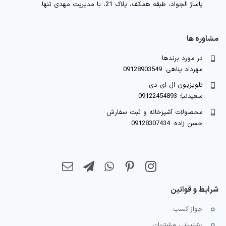
پاساژ الجواد، طبقه همکف، پلاک 21، با مدیریت مهدی تنها
مشاوره ها
در مورد برندها
مهرداد پناهی: 09128903549
تلویزیون ال ای دی
سعیدنیا: 09122454893
محصولات آشپزخانه و ثبت سفارش
حسن زاده: 09128307434
شرایط و قوانین
جواز کسب
پشتیبانی مشتریان