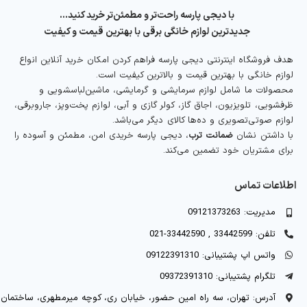
با دیجی پارسه راحت‌تر و مطمئن‌تر خرید کنید…
جدیدترین لوازم خانگی برقی با بهترین قیمت و کیفیت
هدف فروشگاه اینترنتی دیجی پارسه فراهم کردن امکان خرید آنلاین انواع
لوازم خانگی با بهترین قیمت و بالاترین کیفیت است.
محصولات ما شامل لوازم سرمایشی و گرمایشی، ماشین‌لباسشویی و
ظرفشویی، تلویزیون، اجاق گاز، کولر گازی و آبی، لوازم پخت‌وپز، جاروبرقی،
لوازم صوتی‌تصویری و ده‌ها کالای دیگر می‌باشد.
با داشتن نشان
ضمانت ترب
، دیجی پارسه خریدی امن، مطمئن و آسوده را
برای مشتریان خود تضمین می‌کند.
اطلاعات تماس
مدیریت: 09121373263
تلفن: 33442599 , 33442590-021
واتس اپ پشتیبانی: 09122391310
تلگرام پشتیبانی: 09372391310
آدرس: تهران، سه راه امین حضور، خیابان ری، کوچه میرمطهری، ساختمان