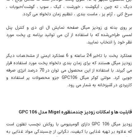
دیگ ، ته چین ، آبگوشت ، خورشت ، کیک ، سوپ ، گوشت/حبوبات ،
سرخ کنی ، آرام پز ، ماست بندی ، تنظیم زمان دلخواه می گردد.
بر روی بدنه ی زودپز میگل صفحه نمایش ال ای دی و کنترل پنل
لمسی طراحی‌شده که با استفاده از آن می توانید برنامه ی پخت مورد
نظر خود را انتخاب نمایید.
عملکرد پخت با تاخیر 24 ساعته و 6 عملکرد ایمنی از مشخصات دیگر
زودپز میگل هستند که برای زمان بندی دلخواه پخت مورد استفاده قرار
می گیرند. با استفاده از این محصول می توان در 70 درصد انرژی صرفه
جویی کرد. مولتی کوکر میگل GPC106 جزو محصولات پر استفاده و
کاربردی در آشپزخانه به شمار می رود.
قابلیت ها و امکانات زودپز چندمنظوره Migel مدل GPC 106
زودپز میگل GPC 106 دارای آلومینیومی با روکش نچسب تفلون است
که علاوه بر تهیه غذایی با کیفیت، نگرانی از چسبندگی مواد غذایی به