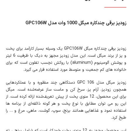
زودپز برقی چندکاره میگل 1000 وات مدل GPC106W
زودپز برقی چندکاره میگل GPC106W یک وسیله بسیار کارآمد برای پخت
و پز از برند میگل است. این مدل زودپز مجهز به دیگ با ظرفیت 6 لیتر
و پوشش آلومینیوم (aluminum) با روکش نچسب تفلون است که برای
خانواده های کم جمعیت و متوسط مورد استفاده قرار می گیرد.
زودپز میگل مدل GPC 106 دستگاهی چند منظوره و با عملکردهایی
همچون زودپز، آرام پز، سرخ کن و ماست ساز عرضه‌شده است. میگل
برای این محصول، 12 منوی پخت از پیش تعریف‌شده ارائه کرده است. از
این رو می توان مطابق با نوع پخت و هر گونه ذائقه‌ای از برنامه ها
استفاده نمود و غذاهایی همانند برنج، سوپ، گوشت، ماهی، مرغ و … را
طبخ کرد.
این محصول مجهز به 12 منوی پخت خودکار است که شامل برنج ، ته