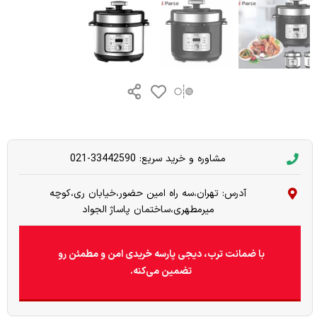
مشاوره و خرید سریع: 33442590-021
آدرس: تهران،سه راه امین حضور،خیابان ری،کوچه
میرمطهری،ساختمان پاساژ الجواد
با ضمانت ترب، دیجی پارسه خریدی امن و مطمئن رو
تضمین می‌کنه.