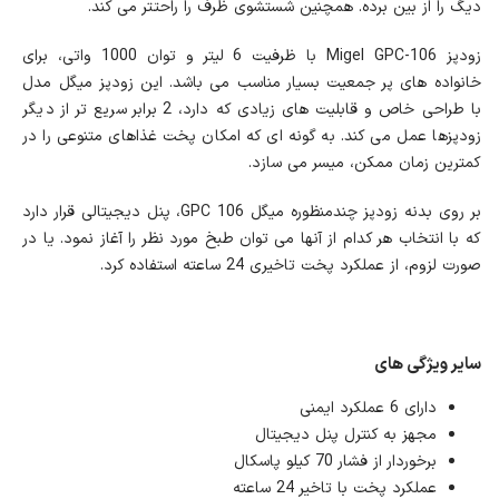
دیگ را از بین برده. همچنین شستشوی ظرف را راحتتر می کند.
زودپز Migel GPC-106 با ظرفیت 6 لیتر و توان 1000 واتی، برای
خانواده های پر جمعیت بسیار مناسب می باشد. این زودپز میگل مدل
با طراحی خاص و قابلیت‌ های زیادی که دارد، 2 برابر سریع تر از دیگر
زودپزها عمل می کند. به گونه ای که امکان پخت غذاهای متنوعی را در
کمترین زمان ممکن، میسر می سازد.
بر روی بدنه زودپز چندمنظوره میگل GPC 106، پنل دیجیتالی قرار دارد
که با انتخاب هر کدام از آنها می توان طبخ مورد نظر را آغاز نمود. یا در
صورت لزوم، از عملکرد پخت تاخیری 24 ساعته استفاده کرد.
سایر ویژگی های
دارای 6 عملکرد ایمنی
مجهز به کنترل پنل دیجیتال
برخوردار از فشار 70 کیلو پاسکال
عملکرد پخت با تاخیر 24 ساعته