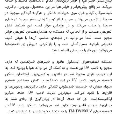
پیش‌فیلتر، فیلتر هپا و فیلتر کربن‌فعال تمام آلاینده‌های محیط را حذف
می‌کند. در واقع پیش‌فیلتر و فیلتر هپا در این محصول، ویروس، باکتری،
دود سیگار، گرد و غبار، موی حیوانات خانگی و هرگونه آلودگی موجود در
محیط را از بین می‌برند و سپس فیلتر کربن‌ گازهای مضر موجود در هوای
محیط را جذب می‌کند و در بوزدایی موثر است. این فیلترها قابل
تعویض هستند و از آنجایی که دستگاه به هشداردهنده‌ی تعویض فیلتر
مجهز است، شما می‌توانید در بازه‌های مناسب آن‌ها را عوض کنید.
تعویض فیلترها بسیار آسان است و با باز کردن درپوش زیر تصفیه‌هوا
می‌توانید این کار را به راحتی انجام دهید.
دستگاه تصفیه‌هوای ایستکول علاوه بر فیلترهای قدرتمندی که دارد،
مجهز به لامپ UV نیز هست و به کمک آن می‌تواند هوا را یونیزه کند. به
این ترتیب هوای محیط شما در بالاترین و کامل‌ترین استاندارد ممکن
تصفیه می‌شود. لامپ UV در این دستگاه، با تابش مستقیم اشعه‌ی
ماوراء بنفش که خاصیت ضدعفونی‌ کنندگی دارد، باکتری‌ها، ویروس‌ها و
قارچ‌ها را نابود می‌کند. مهم‌ترین مزیت لامپ UV، حذف میکرو
ارگانیسم‌هاست؛ چرا که حذف آن‌ها در پیش‌گیری از ابتلای شما به
بیماری‌ها سهمی قابل توجه دارد. شما می‌توانید عملکرد لامپ UV در
تصفیه هوای TM-TW350UV را به انتخاب خود فعال یا غیرفعال کنید.