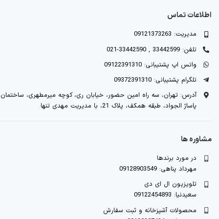
اطلاعات تماس
مدیریت: 09121373263
تلفن: 33442599 , 33442590-021
واتس اپ پشتیبانی: 09122391310
تلگرام پشتیبانی: 09372391310
آدرس: تهران، سه راه امین حضور، خیابان ری، کوچه میرمطهری، ساختمان
پاساژ الجواد، طبقه همکف، پلاک 21، با مدیریت مهدی تنها
مشاوره ها
در مورد برندها
مهرداد پناهی: 09128903549
تلویزیون ال ای دی
سعیدنیا: 09122454893
محصولات آشپزخانه و ثبت سفارش