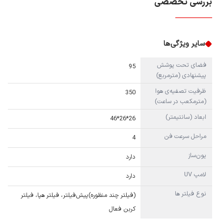
بررسی تخصصی
سایر ویژگی‌ها
فضای تحت پوشش
95
پیشنهادی (مترمربع)
ظرفیت تصفیه‌ی هوا
350
(مترمکعب در ساعت)
ابعاد (سانتیمتر)
26*26*46
مراحل سرعت فن
4
یون‌ساز
دارد
لامپ UV
دارد
نوع فیلتر ها
(فیلتر چند منظوره)پیش‌فیلتر، فیلتر هپا، فیلتر
کربن فعال