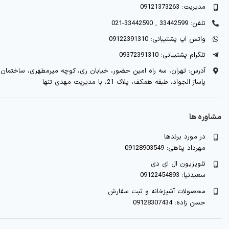
مدیریت: 09121373263
تلفن: 33442599 , 33442590-021
واتس اپ پشتیبانی: 09122391310
تلگرام پشتیبانی: 09372391310
آدرس: تهران، سه راه امین حضور، خیابان ری، کوچه میرمطهری، ساختمان
پاساژ الجواد، طبقه همکف، پلاک 21، با مدیریت مهدی تنها
مشاوره ها
در مورد برندها
مهرداد پناهی: 09128903549
تلویزیون ال ای دی
سعیدنیا: 09122454893
محصولات آشپزخانه و ثبت سفارش
حسن زاده: 09128307434