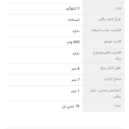
وزن
3 کیلوگرم
نوع جارو برقی
ایستاده
قابلیت جذب مایعات
ندارد
قدرت موتور
800 وات
قابلیت فشرده‌سازی
ندارد
زباله
طول کابل برق
6 متر
شعاع کارکرد
7 متر
گنجایش مخزن جارو
1 لیتر
برقی
صدا
79 دسی بل