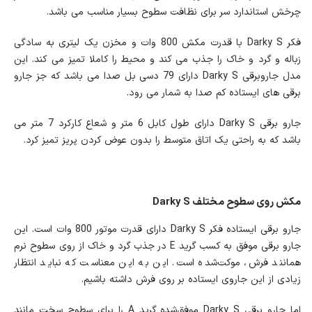
چرخش استاندارد سر برای نظافت سطوح بسیار مناسب می باشد.
فکر Darky S با قدرت مکش 800 وات و مخزن یک لیتری به سادگی
زباله و گرد و خاک را جذب می کند و محیط را کاملا تمیز می کند. این
مدل جاروبرقی Darky S دارای 79 دسی بل صدا می باشد که جز جارو
برقی های ایستاده کم صدا به شمار می رود.
جارو برقی Darky S دارای طول کابل 6 متر و شعاع کارکرد 7 متر می
باشد که به راحتی یک اتاق متوسط را بدون عوض کردن پریز تمیز کرد.
مکش روی سطوح مختلف Darky S
جارو برقی ایستاده فکر Darky S دارای قدرت موتور 800 وات است. این
جارو برقی موفق به کسب گرید E در جذب گرد و خاک از روی سطوح نرم
همانند فرش، موکت‌شده است. این به این معناست که نباید انتظار
زیادی از این جاروی ایستاده بر روی فرش داشته باشیم.
اما جارو برقی Darky S موفق‌شده گرید A را برای سطوح سخت مانند