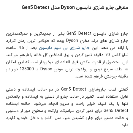
معرفی جارو شارژی دایسون Dyson مدل Gen5 Detect
جارو شارژی دایسون Gen5 Detect یکی از جدیدترین و قدرتمندترین
جارو شارژی های برند مطرح Dyson بوده که طولانی ترین زمان کارکرد
را ارائه می دهد. این
جارو شارژی بی سیم دایسون
بعد از 4.5 ساعت
شارژ کامل 70 دقیقه تمیز کردن و برق انداختن کل خانه را فراهم می‌کند.
این محصول از قدرت مکش فوق العاده ای برخوردار است که این امکان
به لطف سریع ترین و پرقدرت ترین موتور Dyson با 135000 دور در
دقیقه چرخش فراهم شده است.
گفتنی است جاروشارژی Gen5 Detect در دو حالت ایستاده و دستی
قابل استفاده است. تغییر در حالت جارو از دستی به ایستاده و بالعکس
تنها با یک کلیک خیلی راحت و سریع انجام می‌شود. حالت ایستاده
Gen5 Detect برای تمیز کردن سرامیک، پارکت و سطوح دور از دسترس
و حالت دستی برای جارو کشیدن میز، مبل، کشو و داخل خودرو کاربرد
دارد.