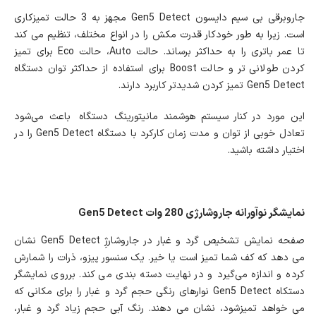
جاروبرقی بی سیم دایسون Gen5 Detect مجهز به 3 حالت تمیزکاری
است. زیرا به طور خودکار قدرت مکش را در انواع مختلف، تنظیم می کند
تا عمر باتری را به حداکثر برساند. حالت Auto، حالت Eco برای تمیز
کردن طولانی تر و حالت Boost برای استفاده از حداکثر توان دستگاه
Gen5 Detect تمیز کردن شدیدتر کاربرد دارند.
این مورد در کنار سیستم هوشمند مانیتورینگ دستگاه باعث می‌شود
تعادل خوبی از توان و مدت زمان کارکرد با دستگاه Gen5 Detect را در
اختیار داشته باشید.
نمایشگر نوآورانه جاروشارژی 280 وات Gen5 Detect
صفحه نمایش تشخیص گرد و غبار در جاروشارژِ Gen5 Detect نشان
می دهد که کف شما تمیز است یا خیر. یک سنسور پیزو، ذرات را شمارش
کرده و اندازه می‌‌گیرد و در نهایت دسته بندی می کند. برروی نمایشگر
دستکاه Gen5 Detect نوارهای رنگی حجم گرد و غبار را برای مکانی که
می خواهد تمیزشود، نشان می دهند. رنگ آبی حجم زیاد گرد و غبار،