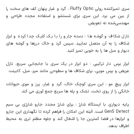
سری تمیزکننده رولی Fluffy Optic : گرد و غبار پنهان کف های سخت را
از بین می برد. این سری برای شستشو و استفاده مجدد طراحی و
مهندسی‌شده نه تعویض.
نازل شکاف و گوشه ها : دسته جارو را با یک کلیک جدا کرده و ابزار
شکاف را به آن متصل نمایید. سپس گرد و خاک درزها و گوشه های
دیوار و مبل ها را به خوبی تمیز کنید.
ابزار برس دار ترکیبی : دو ابزار در یک سری با جابجایی سریع، نازل
عریض و برس مویی، برای شکاف ها و سطوحی مانند میز، مبل، کابینت.
ابزار پیچ مو : این سری کوچک خاک، گرد و غبار، پرز و موی حیوانات
خانگی را از روی تخت، تشک و پله ها سریع جمع آوری می کند.
پایه دیواری با ایستگاه شارژ : برای شارژ مجدد جارو شارژی بی سیم
Gen5 Detect است. البته این امکان را فراهم کرده تا نگهداری این جارو
و ابزارها در فضا کمترین جا را اشغال کند و جلوه منظم تری به محیط
اطراف بدهد.