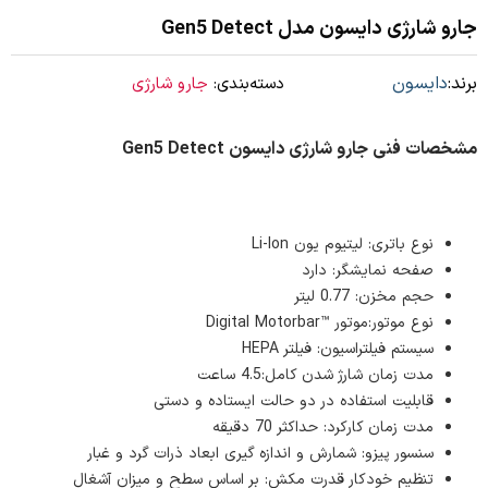
جارو شارژی دایسون مدل Gen5 Detect
برند:
دایسون
دسته‌بندی:
جارو شارژی
مشخصات فنی جارو شارژی دایسون Gen5 Detect
نوع باتری: لیتیوم یون Li-Ion
صفحه نمایشگر: دارد
حجم مخزن: 0.77 لیتر
نوع موتور:موتور ™Digital Motorbar
سیستم فیلتراسیون: فیلتر HEPA
مدت زمان شارژ شدن کامل:4.5 ساعت
قابلیت استفاده در دو حالت ایستاده و دستی
مدت زمان کارکرد: حداکثر 70 دقیقه
سنسور پیزو: شمارش و اندازه گیری ابعاد ذرات گرد و غبار
تنظیم خودکار قدرت مکش: بر اساس سطح و میزان آشغال