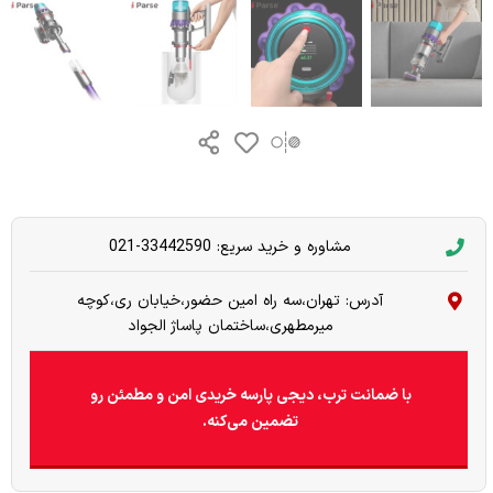
مشاوره و خرید سریع: 33442590-021
آدرس: تهران،سه راه امین حضور،خیابان ری،کوچه
میرمطهری،ساختمان پاساژ الجواد
با ضمانت ترب، دیجی پارسه خریدی امن و مطمئن رو
تضمین می‌کنه.