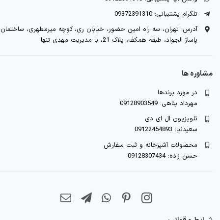
تلگرام پشتیبانی: 09372391310
آدرس: تهران، سه راه امین حضور، خیابان ری، کوچه میرمطهری، ساختمان
پاساژ الجواد، طبقه همکف، پلاک 21، با مدیریت مهدی تنها
مشاوره ها
در مورد برندها
مهرداد پناهی: 09128903549
تلویزیون ال ای دی
سعیدنیا: 09122454893
محصولات آشپزخانه و ثبت سفارش
حسن زاده: 09128307434