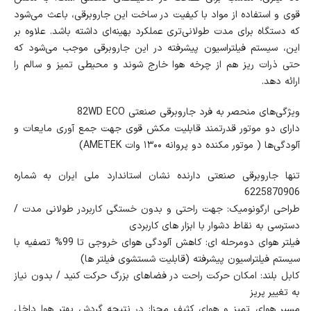
قوی و استفاده از مواد با کیفیت در ساخت این جاروبرقی، باعث می‌شود
که دستگاه برای مدت طولانی‌تری عملکرد بهینه‌ای داشته باشد. علاوه بر
این، سیستم فیلتراسیون پیشرفته در این جاروبرقی موجب می‌شود که
حتی ذرات ریز هم از چرخه هوا خارج شوند و محیطی تمیز و سالم را
ارائه دهد.
ویژگی‌های منحصر به فرد جاروبرقی صنعتی 82WD ECO
دارای دو موتور قدرتمند قابلیت مکش قوی جهت جمع آوری مایعات و
آلودگی‌ها ( موتور مکنده دو پروانه ۱۳۰۰ وات AMETEK)
تنها جاروبرقی صنعتی دارنده نشان استاندارد ملی ایران به شماره
6225870906
طراحی ارگونومیک: جهت راحتی و بدون خستگی کاربردر طولانی مدت /
دسترسی به نقاط دشوار با ابزار های کاربردی
فیلتر هوای دومرحله ای: کاهش آلودگی هوای خروجی تا 99% تصفیه با
سیستم فیلتراسیون پیشرفته (قابلیت شستشوی فیلتر ها)
کابل بلند: امکان حرکت راحت در فضاهای بزرگ حرکت کنید / بدون نیاز
به تغییر پریز
مسیر هوای تمیز و هوای کثیف مجزا: در نتیجه گردش بهتر هوا داخل