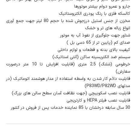
جارو و عمرو دوام بیشتر موتورها
کالسکه فلزی با رنگ پودری الکتروستاتیک
مخزن از جنس استیل درزجوش شده با حجم 80 لیتر جهت جمع آوری
انواع زباله های تر و خشک
شناور جهت جلوگیری از نفوذ آب به موتور
صدای کم (پایین تر از 65 دسی بل )
کیفیت بالای بدنه و قطعات و لوازم داخلی
سیستم ضد الکتریسیته ساکن (آنتی استاتیک)
خرطومی (شلنگ) 2.5 متری (قابلیت افزایش تا 10 متر درصورت
سفارش)
قابلیت دائم کار شدن به واسطه استفاده از مدار هوشمند اتوماتیک (در
مدلهای P83WD/P82WD)
قابلیت نصب اسکوییچی (جهت نظافت آسان سطح سالن های بزرگ)
قابلیت نصب فیلتر HEPA و کارتریجی
30 سال سابقه درخشان با 85 نماینده خدمات پس از فروش در کشور