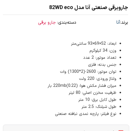
جاروبرقی صنعتی آنا مدل 82WD eco
برند:
آنا
دسته‌بندی:
جارو برقی
ابعاد: 52×69×93 سانتی‌متر
وزن: 34 کیلوگرم
تعداد موتور: 2 عدد
جنس بدنه: فلزی
توان موتور: 2600-(2*1300) وات
ولتاژ ورودی: 220 ولت
میزان فشار مکش هوا: (220mb(0.22 بار
ظرفیت مخزن اصلی: 80 لیتر
طول کابل برق: 10 متر
طول شیلنگ: 2.5 متر
نوع فیلتر: پارچه نمدی نبافته صنعتی