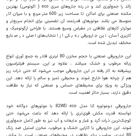
زائد را جمع‌آوری کند و در رده جاروهای سری eco ( اکونومی) بهترین
مکنده صنعتی برای اماکن تا مساحت زیر 600 متر مربع و با میزان کار
متوسط می باشد. موتورهای قدرتمند آن تضمینی برای انجام سریع‌تر و
موثرتر کارهای نظافتی در مقیاس وسیع هستند. با طراحی ارگونومیک و
کاربری آسان، این جاروبرقی به یکی از انتخاب‌های اصلی در صنایع
مختلف تبدیل شده است.
این جاروبرقی صنعتی با حجم مخزن 80 لیتری قادر به جمع آوری انواع
زباله مرطوب و خشک میباشد ، علاوه بر این، سیستم فیلتراسیون
پیشرفته به کار رفته در این جاروبرقی موجب می‌شود که حتی ذرات ریز
هم از چرخه هوا خارج شوند و محیطی تمیز و سالم را ارائه دهد. این
ویژگی به ویژه برای محیط‌های حساس و صنعتی که نیاز به نظافت
دقیق دارند، بسیار حائز اهمیت است.
جاروبرقی دوموتوره آنا مدل 82WD eco با موتورهای دوگانه خود
توانسته قدرت مکش قوی‌تری را ارائه دهد که باعث می‌شود حتی
کوچک‌ترین ذرات گرد و غبار و مایعات و آب نیز به طور کامل جمع‌آوری
شوند. این جاروبرقی با کارایی خشک و مرطوب، مخزن استیل ضد زنگ
80 لیتری، مناسب برای نظافت در محیط‌های صنعتی است. با مکش