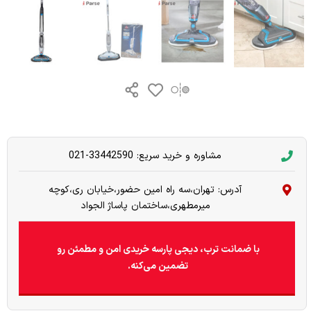
مشاوره و خرید سریع: 33442590-021
آدرس: تهران،سه راه امین حضور،خیابان ری،کوچه
میرمطهری،ساختمان پاساژ الجواد
با ضمانت ترب، دیجی پارسه خریدی امن و مطمئن رو
تضمین می‌کنه.