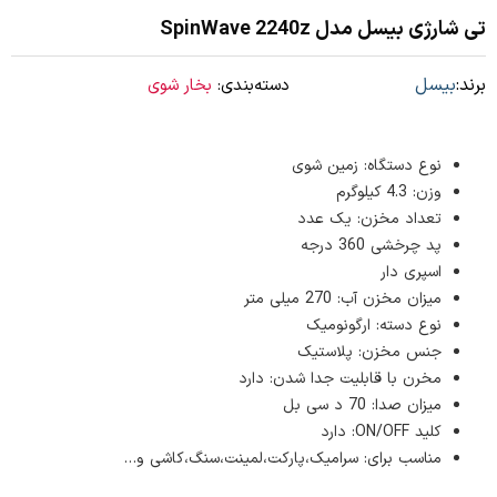
تی شارژی بیسل مدل SpinWave 2240z
برند:
بیسل
دسته‌بندی:
بخار شوی
نوع دستگاه: زمین شوی
وزن: 4.3 کیلوگرم
تعداد مخزن: یک عدد
پد چرخشی 360 درجه
اسپری دار
میزان مخزن آب: 270 میلی متر
نوع دسته: ارگونومیک
جنس مخزن: پلاستیک
مخرن با قابلیت جدا شدن: دارد
میزان صدا: 70 د سی بل
کلید ON/OFF: دارد
مناسب برای: سرامیک،پارکت،لمینت،سنگ،کاشی و…