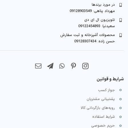
در مورد برندها
مهرداد پناهی: 09128903549
تلویزیون ال ای دی
سعیدنیا: 09122454893
محصولات آشپزخانه و ثبت سفارش
حسن زاده: 09128307434
شرایط و قوانین
جواز کسب
پشتیبانی مشتریان
رویه‌های بازگردانی کالا
شرایط استفاده
حریم خصوصی