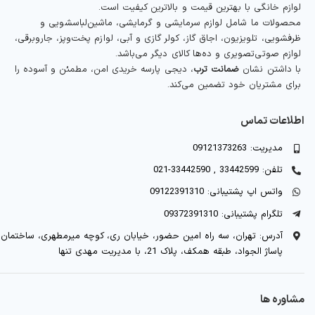
لوازم خانگی با بهترین قیمت و بالاترین کیفیت است.
محصولات ما شامل لوازم سرمایشی و گرمایشی، ماشین‌لباسشویی و
ظرفشویی، تلویزیون، اجاق گاز، کولر گازی و آبی، لوازم پخت‌وپز، جاروبرقی،
لوازم صوتی‌تصویری و ده‌ها کالای دیگر می‌باشد.
با داشتن نشان
ضمانت ترب
، دیجی پارسه خریدی امن، مطمئن و آسوده را
برای مشتریان خود تضمین می‌کند.
اطلاعات تماس
مدیریت: 09121373263
تلفن: 33442599 , 33442590-021
واتس اپ پشتیبانی: 09122391310
تلگرام پشتیبانی: 09372391310
آدرس: تهران، سه راه امین حضور، خیابان ری، کوچه میرمطهری، ساختمان
پاساژ الجواد، طبقه همکف، پلاک 21، با مدیریت مهدی تنها
مشاوره ها