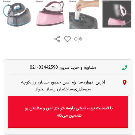
مشاوره و خرید سریع: 33442590-021
آدرس: تهران،سه راه امین حضور،خیابان ری،کوچه
میرمطهری،ساختمان پاساژ الجواد
با ضمانت ترب، دیجی پارسه خریدی امن و مطمئن رو
تضمین می‌کنه.