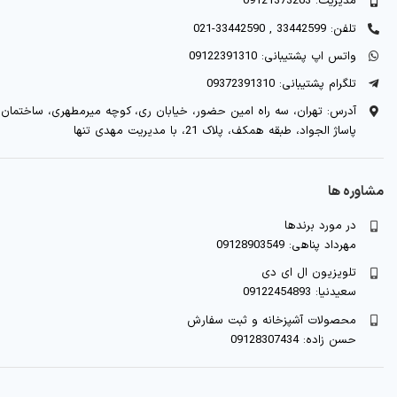
مدیریت: 09121373263
تلفن: 33442599 , 33442590-021
واتس اپ پشتیبانی: 09122391310
تلگرام پشتیبانی: 09372391310
آدرس: تهران، سه راه امین حضور، خیابان ری، کوچه میرمطهری، ساختمان
پاساژ الجواد، طبقه همکف، پلاک 21، با مدیریت مهدی تنها
مشاوره ها
در مورد برندها
مهرداد پناهی: 09128903549
تلویزیون ال ای دی
سعیدنیا: 09122454893
محصولات آشپزخانه و ثبت سفارش
حسن زاده: 09128307434