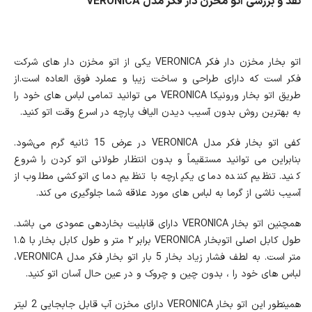
نقد و بررسی اتو مخزن دار فکر مدل VERONICA
اتو بخار مخزن دار فکر VERONICA یکی از اتو مخزن دار های شرکت
فکر است که دارای طراحی و ساخت زیبا و عملرد فوق العاده است.از
طریق اتو بخار ورونیکا VERONICA می توانید تمامی لباس های خود را
به بهترین روش بدون آسیب دیدن الیاف پارچه در اسرع وقت اتو کنید.
کفی اتو بخار فکر مدل VERONICA در عرض 15 ثانیه گرم می‌شود.
بنابراین می توانید مستقیماً و بدون انتظار طولانی اتو کردن را شروع
کنید. تنظیم کننده دمای یکپارچه با تنظیم دمای اتوکشی مطلوب از
آسیب ناشی از گرما به لباس های مورد علاقه شما جلوگیری می کند.
همچنین اتو بخار VERONICA دارای قابلیت بخاردهی عمودی می باشد.
طول کابل اصلی اتوبخار VERONICA برابر ۲ متر و طول کابل بخار با ۱.۵
متر است. به لطف فشار زیاد بخار 5 بار اتو بخار فکر مدل VERONICA،
لباس های خود را ، بدون چین و چروک و در عین حال آسان اتو کنید.
همینطور این اتو بخار VERONICA دارای مخزن آب قابل جابجایی 2 لیتر