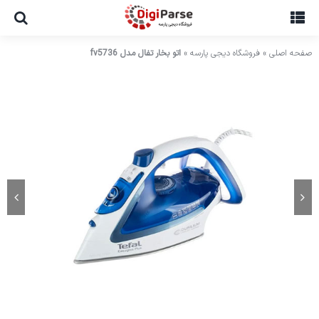
Ski
t
conten
صفحه اصلی
»
فروشگاه دیجی پارسه
»
اتو بخار تفال مدل fv5736