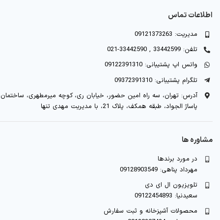
اطلاعات تماس
مدیریت: 09121373263
تلفن: 33442599 , 33442590-021
واتس اپ پشتیبانی: 09122391310
تلگرام پشتیبانی: 09372391310
آدرس: تهران، سه راه امین حضور، خیابان ری، کوچه میرمطهری، ساختمان
پاساژ الجواد، طبقه همکف، پلاک 21، با مدیریت مهدی تنها
مشاوره ها
در مورد برندها
مهرداد پناهی: 09128903549
تلویزیون ال ای دی
سعیدنیا: 09122454893
محصولات آشپزخانه و ثبت سفارش