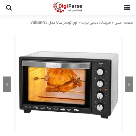
Ski
t
conten
صفحه اصلی
»
فروشگاه دیجی پارسه
»
آون توستر سایا مدل Vulcan-35