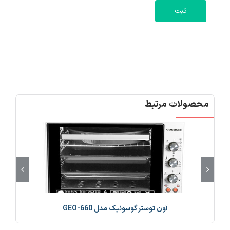
محصولات مرتبط
آون توستر گوسونیک مدل GEO-660