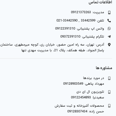
اطلاعات تماس
مدیریت: 09121373263
تلفن: 33442599 , 33442590-021
واتس اپ پشتیبانی: 09122391310
تلگرام پشتیبانی: 09372391310
آدرس: تهران، سه راه امین حضور، خیابان ری، کوچه میرمطهری، ساختمان
پاساژ الجواد، طبقه همکف، پلاک 21، با مدیریت مهدی تنها
مشاوره ها
در مورد برندها
مهرداد پناهی: 09128903549
تلویزیون ال ای دی
سعیدنیا: 09122454893
محصولات آشپزخانه و ثبت سفارش
حسن زاده: 09128307434