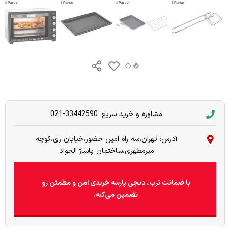
مشاوره و خرید سریع: 33442590-021
آدرس: تهران،سه راه امین حضور،خیابان ری،کوچه
میرمطهری،ساختمان پاساژ الجواد
با ضمانت ترب، دیجی پارسه خریدی امن و مطمئن رو
تضمین می‌کنه.