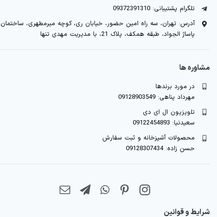
تلگرام پشتیبانی: 09372391310
آدرس: تهران، سه راه امین حضور، خیابان ری، کوچه میرمطهری، ساختمان
پاساژ الجواد، طبقه همکف، پلاک 21، با مدیریت مهدی تنها
مشاوره ها
در مورد برندها
مهرداد پناهی: 09128903549
تلویزیون ال ای دی
سعیدنیا: 09122454893
محصولات آشپزخانه و ثبت سفارش
حسن زاده: 09128307434
شرایط و قوانین