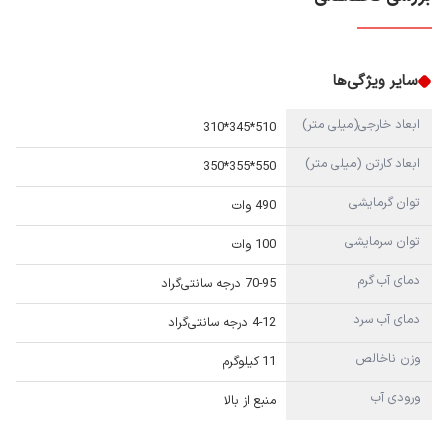
سایر ویژگی‌ها
ابعاد خارجی(میلی متر)
510*345*310
ابعاد کارتن (میلی متر)
550*355*350
توان گرمایشی
490 وات
توان سرمایشی
100 وات
دمای آب گرم
70-95 درجه سانتی‌گراد
دمای آب سرد
4-12 درجه سانتی‌گراد
وزن ناخالص
11 کیلوگرم
ورودی آب
منبع از بالا