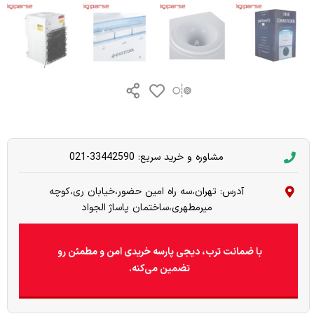
مشاوره و خرید سریع: 33442590-021
آدرس: تهران،سه راه امین حضور،خیابان ری،کوچه
میرمطهری،ساختمان پاساژ الجواد
با ضمانت ترب، دیجی پارسه خریدی امن و مطمئن رو
تضمین می‌کنه.