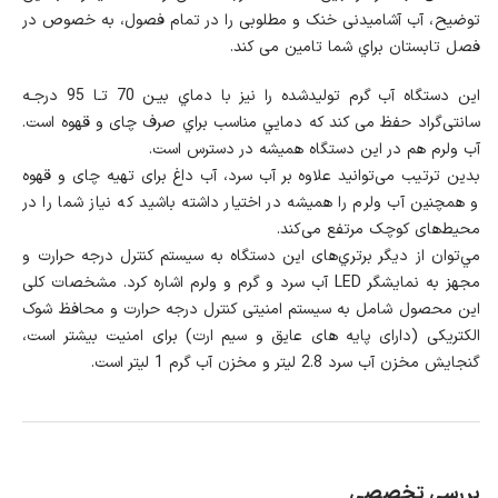
توضیح، آب آشامیدنی خنک و مطلوبی را در تمام فصول، به خصوص در
فصل تابستان براي شما تامين می كند.
این دستگاه آب گرم توليدشده را نيز با دماي بيـن 70 تـا 95 درجـه
سانتی‌گراد حفظ می كند كه دمايي مناسب براي صرف چای و قهوه است.
آب ولرم هم در اين دستگاه هميشه در دسترس است.
بدین ترتیب می‌توانید علاوه بر آب سرد، آب داغ برای تهیه چای و قهوه
و همچنین آب ولرم را هميشه در اختيار داشته باشيد که نیاز شما را در
محیط‌های کوچک مرتفع می‌کند.
مي‌توان از ديگر برتري‌های این دستگاه به سيستم کنترل درجه حرارت و
مجهز به نمايشگر LED آب سرد و گرم و ولرم اشاره کرد. مشخصات کلی
این محصول شامل به سیستم امنیتی کنترل درجه حرارت و محافظ شوک
الکتریکی (دارای پایه های عایق و سیم ارت) برای امنیت بیشتر است،
گنجایش مخزن آب سرد 2.8 لیتر و مخزن آب گرم 1 لیتر است.
بررسی تخصصی