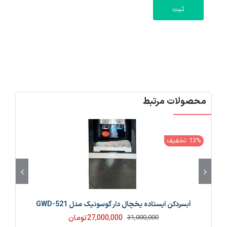
محصولات مرتبط
13% تخفیف
آبسردکن ایستاده یخچال دار گوسونیک مدل GWD-521
27,000,000
تومان
31,000,000
قیمت
قیمت