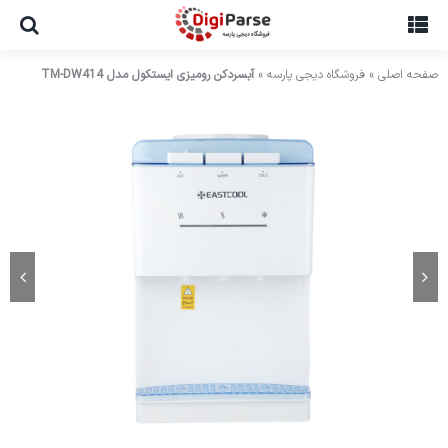
Ski
t
conten
صفحه اصلی
»
فروشگاه دیجی پارسه
»
آبسردکن رومیزی ایستکول مدل TM-DW414