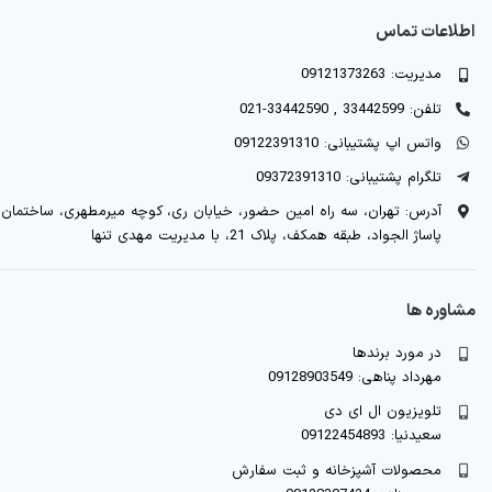
اطلاعات تماس
مدیریت: 09121373263
تلفن: 33442599 , 33442590-021
واتس اپ پشتیبانی: 09122391310
تلگرام پشتیبانی: 09372391310
آدرس: تهران، سه راه امین حضور، خیابان ری، کوچه میرمطهری، ساختمان
پاساژ الجواد، طبقه همکف، پلاک 21، با مدیریت مهدی تنها
مشاوره ها
در مورد برندها
مهرداد پناهی: 09128903549
تلویزیون ال ای دی
سعیدنیا: 09122454893
محصولات آشپزخانه و ثبت سفارش