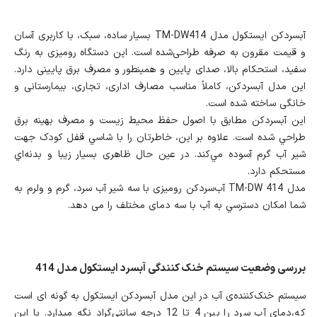
آبسردکن ایستکول مدل TM-DW414 بسیار ساده، سبک، با کاربری آسان
و قیمت مقرون‌ به‌ صرفه طراحی‌شده است. این دستگاه رومیزی به رنگ
سفید، استحکام بالا، صدای پایین و همینطور و مصرف برق پایینی دارد.
این مدل آبسردکن، کاملاً مناسب مصارف اداری، تجاری، بیمارستانی و
خانگی ساخته شده است.
اين آبسردکن مطابق با اصول حفظ محيط زيست و مصرف بهينه‌ برق
طراحي شده است. علاوه بر این، خاطرتان را با شاسي قفل کودک جهت
شير آب گرم آسوده مي‌کند. در عين حال ظاهری بسيار زيبا و بدنه‌اي
مستحکم دارد.
مدل 414 TM-DW آب‌سردکن رومیزی با سه شیر آب سرد، گرم و ولرم به
شما امکان دسترسي به آب با سه دمای مختلف را می دهد.
بررسی وضعیت سیستم خنک کنندگی آبسرد ایستکول مدل 414
سیستم خنک‌کننده‌ی آب در اين مدل آبسردکن ايستكول به گونه ای است
که،دمای آب سرد را بین 4 تا 12 درجه‌ سانتی‌گراد نگه میدارد. با این