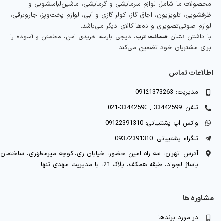
محصولات ما شامل لوازم سرمایشی و گرمایشی، ماشین‌لباسشویی و
ظرفشویی، تلویزیون، اجاق گاز، کولر گازی و آبی، لوازم پخت‌وپز، جاروبرقی،
لوازم صوتی‌تصویری و ده‌ها کالای دیگر می‌باشد.
با داشتن نشان
ضمانت ترب
، دیجی پارسه خریدی امن، مطمئن و آسوده را
برای مشتریان خود تضمین می‌کند.
اطلاعات تماس
مدیریت: 09121373263
تلفن: 33442599 , 33442590-021
واتس اپ پشتیبانی: 09122391310
تلگرام پشتیبانی: 09372391310
آدرس: تهران، سه راه امین حضور، خیابان ری، کوچه میرمطهری، ساختمان
پاساژ الجواد، طبقه همکف، پلاک 21، با مدیریت مهدی تنها
مشاوره ها
در مورد برندها