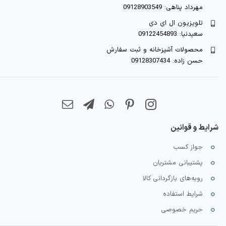
مهرداد پناهی: 09128903549
تلویزیون ال ای دی
سعیدنیا: 09122454893
محصولات آشپزخانه و ثبت سفارش
حسن زاده: 09128307434
شرایط و قوانین
جواز کسب
پشتیبانی مشتریان
رویه‌های بازگردانی کالا
شرایط استفاده
حریم خصوصی