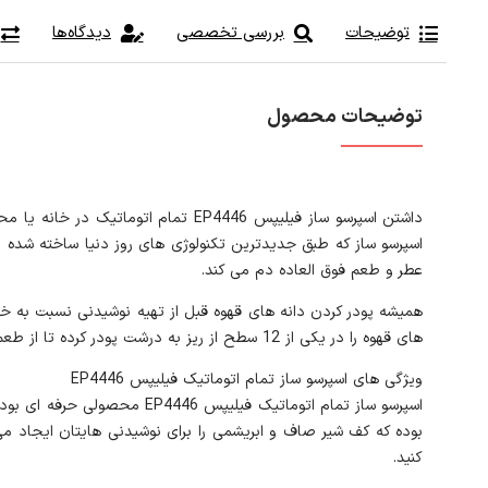
توضیحات
بررسی تخصصی
دیدگاه‌ها
توضیحات محصول
داشتن اسپرسو ساز فیلیپس EP4446 تم
اسپرسو ساز که طبق جدیدترین تکنولوژی های روز دنیا ساخته شده ام
عطر و طعم فوق العاده دم می کند.
همیشه پودر کردن دانه های قهوه قبل از تهیه نوشیدنی نسبت به خری
های قهوه را در یکی از 12 سطح از ریز به درشت پودر کرده تا از طعم تازه و طبیعی نوشیدنی لذت ببرید.
ویژگی های اسپرسو ساز تمام اتوماتیک فیلیپس EP4446
بوده که کف شیر صاف و ابریشمی را برای نوشیدنی هایتان ایجاد می
کنید.