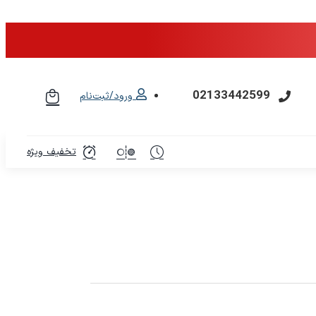
02133442599
ورود/ثبت‌نام
تخفیف ویژه