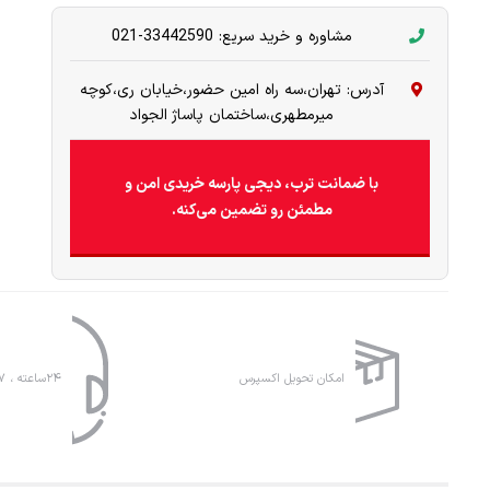
مشاوره و خرید سریع: 33442590-021
آدرس: تهران،سه راه امین حضور،خیابان ری،کوچه
میرمطهری،ساختمان پاساژ الجواد
با ضمانت ترب، دیجی پارسه خریدی امن و
مطمئن رو تضمین می‌کنه.
امکان تحویل اکسپرس
۲۴ساعته ، ۷روز هفته