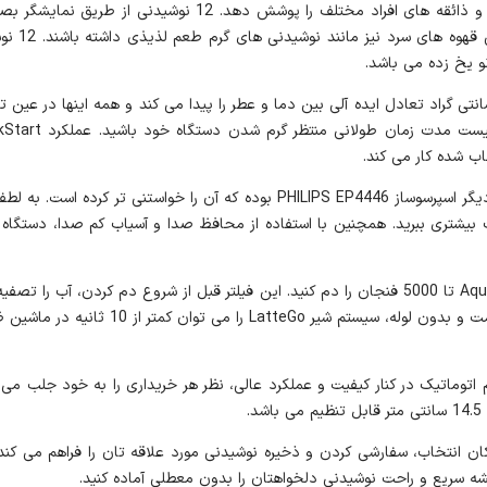
امکان تهیه 12 نوشیدنی گرم و سرد موجب شده تا به خوبی سلیقه و 
است که شر
نو یخ زده می باشد.
ب شده کار می کند.
شما می توانید بدون نیاز به رسوب زدایی با استفاده از فیلتر AquaClean تا 5000 فنجان را دم کنید. این ف
وق العاده شیک و مدرن اسپرسو ساز فیلیپس EP4446 تمام اتوماتیک در کنار کیفیت و عملکرد عالی، نظر هر خ
 انتخاب، سفارشی کردن و ذخیره نوشیدنی مورد علاقه تان را فراهم می کند.
میشه سریع و راحت نوشیدنی دلخواهتان را بدون معطلی آماده کنید.