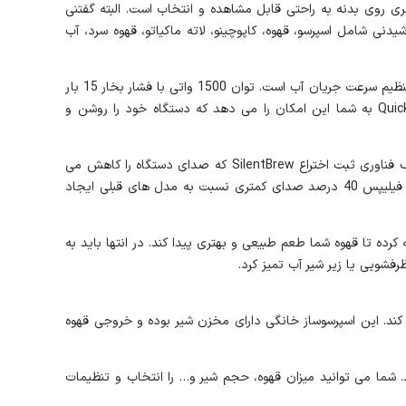
ذائقه های افراد مختلف را پوشش دهد. 12 نوشیدنی از طریق نمایشگر بصری روی بدنه به راحتی قابل مشاهده و انتخاب است. البته گفتنی
کت فیلیپس سیستم دم کردن خود را کالیبره کرده‌ تا حتی قهوه ‌های سرد نیز مانند نوشیدنی‌ های گرم طعم لذیذی داشته باشند. 12 نوشیدنی شامل اسپرسو، قهوه، کاپوچینو، لاته ماکیاتو، قهوه سرد، آب
سیستم عصاره عطر فیلیپس با حفظ دمای آب بین 90 تا 98 درجه سانتی گراد تعادل ایده آلی بین دما و عطر را پیدا می کند و همه اینها در عین تنظیم سرعت جریان آب است. توان 1500 واتی با فشار بخار 15 بار
تاثیر بسزایی در تهیه سریع و عالی نوشیدنی دارند. همچنین لازم نیست مدت زمان طولانی منتظر گرم شدن دستگاه خود باشید. عملکرد QuickStart به شما این امکان را می دهد که دستگاه خود را روشن و
تهیه انواع نوشیدنی های گرم و سرد در سکوت و آرامش مزیت مهم دیگر اسپرسوساز PHILIPS EP4446 بوده که آن را خواستنی تر کرده است. به لطف فناوری ثبت اختراع SilentBrew که صدای دستگاه را کاهش می
دهد می توانید دم کردن قهوه معطر در آرامش را تجربه کنید و لذت بیشتری ببرید. همچنین با استفاده از محافظ صدا و آسیاب کم صدا، دستگاه فیلیپس 40 درصد صدای کمتری نسبت به مدل های قبلی ایجاد
یلتر قبل از شروع دم کردن، آب را تصفیه کرده تا قهوه شما طعم طبیعی و بهتری پیدا کند. در انتها باید به
ریداری را به خود جلب می کند. این اسپرسوساز خانگی دارای مخزن شیر بوده و خروجی قهوه
 شما می توانید میزان قهوه، حجم شیر و… را انتخاب و تنظیمات