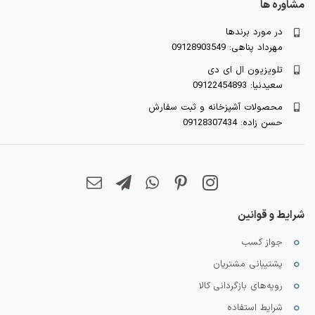
مشاوره ها
در مورد برندها
مهرداد پناهی: 09128903549
تلویزیون ال ای دی
سعیدنیا: 09122454893
محصولات آشپزخانه و ثبت سفارش
حسن زاده: 09128307434
شرایط و قوانین
جواز کسب
پشتیبانی مشتریان
رویه‌های بازگردانی کالا
شرایط استفاده