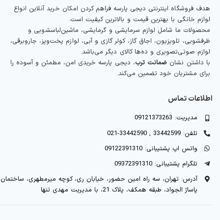
هدف فروشگاه اینترنتی دیجی پارسه فراهم کردن امکان خرید آنلاین انواع
لوازم خانگی با بهترین قیمت و بالاترین کیفیت است.
محصولات ما شامل لوازم سرمایشی و گرمایشی، ماشین‌لباسشویی و
ظرفشویی، تلویزیون، اجاق گاز، کولر گازی و آبی، لوازم پخت‌وپز، جاروبرقی،
لوازم صوتی‌تصویری و ده‌ها کالای دیگر می‌باشد.
با داشتن نشان
ضمانت ترب
، دیجی پارسه خریدی امن، مطمئن و آسوده را
برای مشتریان خود تضمین می‌کند.
اطلاعات تماس
مدیریت: 09121373263
تلفن: 33442599 , 33442590-021
واتس اپ پشتیبانی: 09122391310
تلگرام پشتیبانی: 09372391310
آدرس: تهران، سه راه امین حضور، خیابان ری، کوچه میرمطهری، ساختمان
پاساژ الجواد، طبقه همکف، پلاک 21، با مدیریت مهدی تنها