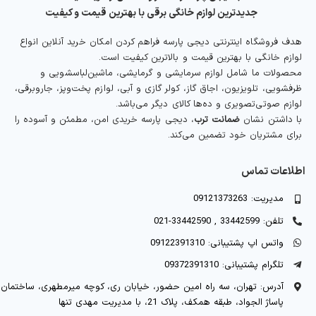
جدیدترین لوازم خانگی برقی با بهترین قیمت و کیفیت
هدف فروشگاه اینترنتی دیجی پارسه فراهم کردن امکان خرید آنلاین انواع
لوازم خانگی با بهترین قیمت و بالاترین کیفیت است.
محصولات ما شامل لوازم سرمایشی و گرمایشی، ماشین‌لباسشویی و
ظرفشویی، تلویزیون، اجاق گاز، کولر گازی و آبی، لوازم پخت‌وپز، جاروبرقی،
لوازم صوتی‌تصویری و ده‌ها کالای دیگر می‌باشد.
با داشتن نشان
ضمانت ترب
، دیجی پارسه خریدی امن، مطمئن و آسوده را
برای مشتریان خود تضمین می‌کند.
اطلاعات تماس
مدیریت: 09121373263
تلفن: 33442599 , 33442590-021
واتس اپ پشتیبانی: 09122391310
تلگرام پشتیبانی: 09372391310
آدرس: تهران، سه راه امین حضور، خیابان ری، کوچه میرمطهری، ساختمان
پاساژ الجواد، طبقه همکف، پلاک 21، با مدیریت مهدی تنها