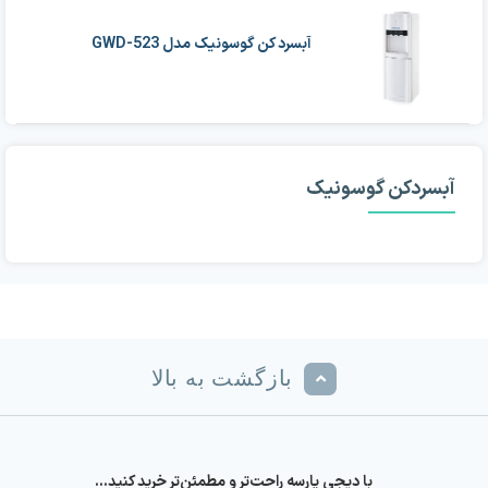
29,500,000 تومان
28,000,000 تومان
بود.
است.
آبسرد کن گوسونیک مدل GWD-523
آبسردکن گوسونیک
بازگشت به بالا
با دیجی پارسه راحت‌تر و مطمئن‌تر خرید کنید…