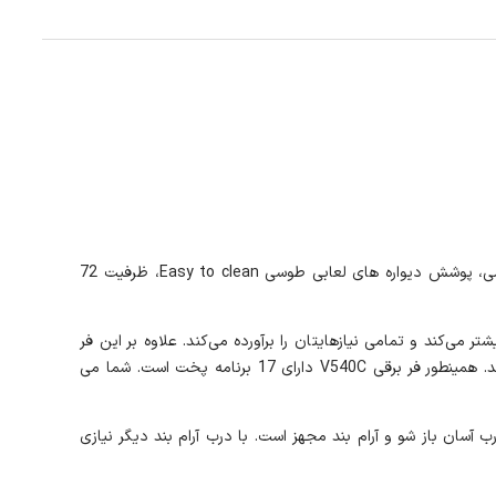
فر توکار برقی آلتون V540C یکی از فر های برقی باکیفیت آلتون از جنس شیشه ، 17 نوع برنامه پخت، درب شیشه ای 4 جداره، دستگیره آلومینیومی، پوشش دیواره های لعابی طوسی Easy to clean، ظرفیت 72
ر آشپزخانه‌تان بیشتر می‌کند و تمامی نیازهایتان را برآورده می‌کند. علاوه بر این فر
توکار برقی مدل V540C مشکی نمای ظاهری شیشه ای دارد. رنگ مشکی اکلیلی فر برقی V540C می‌تواند زیبایی دو چندان به آشپزخانه شما بدهد. همینطور فر برقی V540C دارای 17 برنامه پخت است. شما می
ر آوردن هوا در مجاور درب فر، موجب خنک‎شدن درب فر می‌شود. همینطور فر توکار آلتون V540C مشکی به درب آسان باز شو و آرام بند مجهز است. با درب آرام بند دیگر نیازی