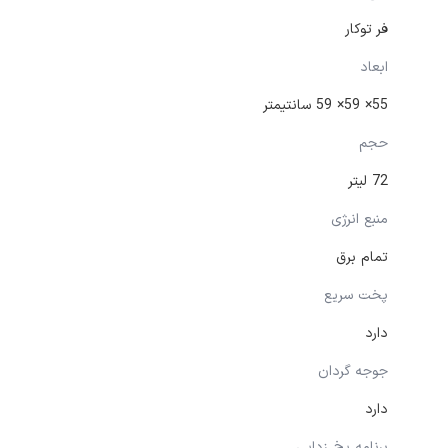
فر توکار
ابعاد
55× 59× 59 سانتیمتر
حجم
72 لیتر
منبع انرژی
تمام برق
پخت سریع
دارد
جوجه گردان
دارد
برنامه یخ زدایی