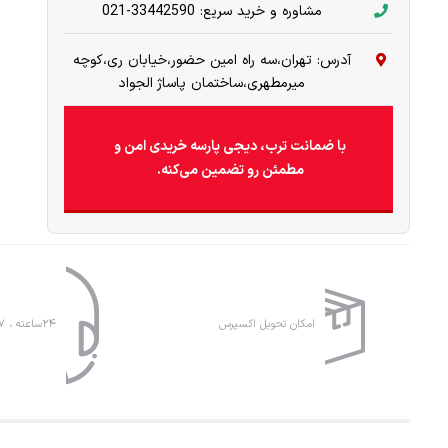
مشاوره و خرید سریع: 33442590-021
آدرس: تهران،سه راه امین حضور،خیابان ری،کوچه
میرمطهری،ساختمان پاساژ الجواد
با ضمانت ترب، دیجی پارسه خریدی امن و
مطمئن رو تضمین می‌کنه.
امکان تحویل اکسپرس
۲۴ساعته ، ۷روز هفته