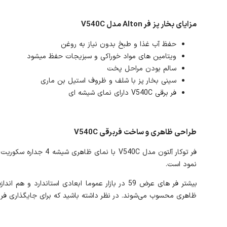
مزایای بخار پز فر Alton مدل V540C
حفظ آب غذا و طبخ بدون نیاز به روغن
ویتامین های مواد خوراکی و سبزیجات حفظ میشود
سالم بودن مراحل پخت
سینی بخار پز با شلف و ظروف استیل بن ماری
فر برقی V540C دارای نمای شیشه ای
طراحی ظاهری و ساخت فربرقی V540C
فر توکار آلتون مدل 
نمود است.
ظاهری محسوب می‌شوند. در نظر داشته باشید که برای جایگذاری فر برقی V540C درون کابینت باید به ابعاد برش دقت نمایید. ابعاد برش فر V540C آلتون 548 * 565 *540 