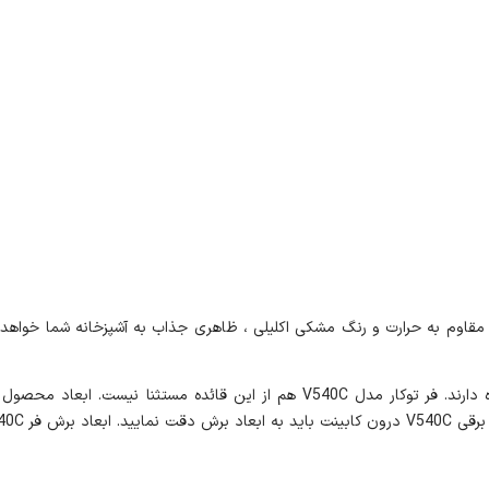
V540C با نمای ظاهری شیشه 4 جداره سکوریت مقاوم به حرارت و رنگ مشکی اکلیلی ، ظاهری جذاب به آشپ
میلی متر است.