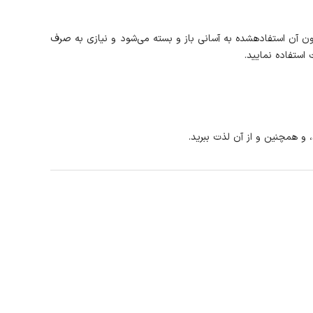
فر توکار آلتون ALTON در زمینه استفاده از امکانات و تجهیزات چیری کم نگذاشته است. درب محصول فر V540C آلتون با توجه به نوع لولایی که درون آن استفاده‎شده به آسانی باز و بسته می‌شود و نیازی به صرف