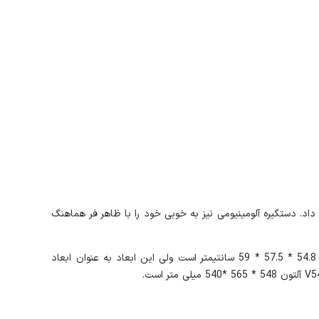
زخانه شما خواهد داد. دستگیره آلومینیومی نیز به خوبی خود را با ظاهر فر هماهنگ
بیشتر فر های عرض 59 در بازار عموما ابعادی استاندارد و هم اندازه دارند. فر توکار مدل V540C هم از این قائده مستثنا نیست. ابعاد محصول​ 54.8 * 57.5 * 59 سانتیمتر است ولی این ابعاد به عنوان ابعاد