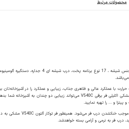
محصولات مرتبط
 V540C با نمای ظاهری شیشه 4 جدار مقاوم به حرارت با عملکرد عالی و ظاهری جذاب، زیبایی و عملکرد را د
 پیتزا و … را تهیه نمایید.
مدل V540C فر آلتون با به جریان د
ید، درب فر به نرمی و آرامی بسته خواهدشد.