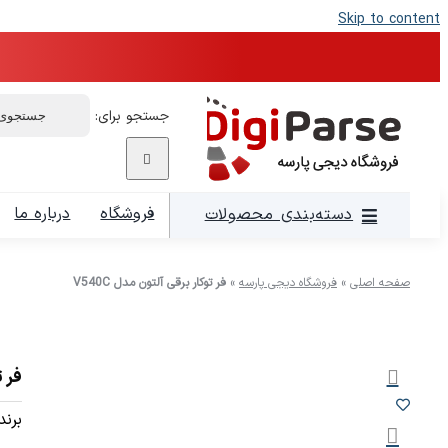
Skip to content
جستجو برای:
فروشگاه
درباره ما
دسته‌بندی محصولات
صفحه اصلی
»
فروشگاه دیجی پارسه
»
فر توکار برقی آلتون مدل V540C
فر ت
برند: