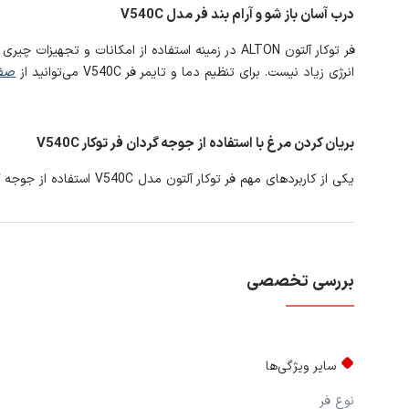
درب آسان باز شو و آرام بند فر مدل V540C
انرژی زیاد نیست. برای تنظیم دما و تایمر فر V540C می‌توانید از
صفح
بریان کردن مرغ با استفاده از جوجه گردان فر توکار V540C
یکی از کاربردهای مهم فر توکار آلتون مدل V540C استفاده از جوجه گردان آن است. شما به کمک فر ALTON می‌توانید یک مرغ درسته را بریان کنید، و همچنین و از آن لذت ببرید.
بررسی تخصصی
سایر ویژگی‌ها
نوع فر