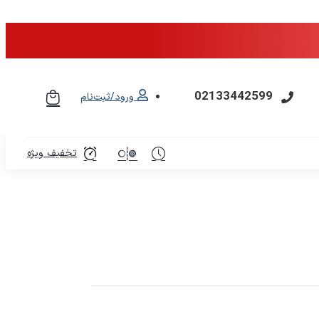
02133442599
ورود/ثبت‌نام
تخفیف ویژه