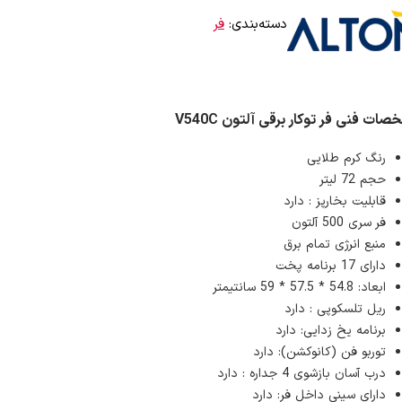
دسته‌بندی:
فر
ات فنی فر توکار برقی آلتون V540C
رنگ کرم طلایی
حجم 72 لیتر
قابلیت بخارپز : دارد
فر سری 500 آلتون
منبع انرژی تمام برق
دارای 17 برنامه پخت
ابعاد: 54.8 * 57.5 * 59 سانتیمتر
ریل تلسکوپی : دارد
برنامه یخ زدایی: دارد
توربو فن (کانوکشن): دارد
درب آسان بازشوی 4 جداره : دارد
دارای سینی داخل فر: دارد