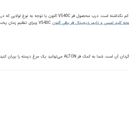
ه کلید لمسی و تایمر دیجیتال فر برقی آلتون
V540C وبرای تنظیم زمان پخت استفاده نمایید.